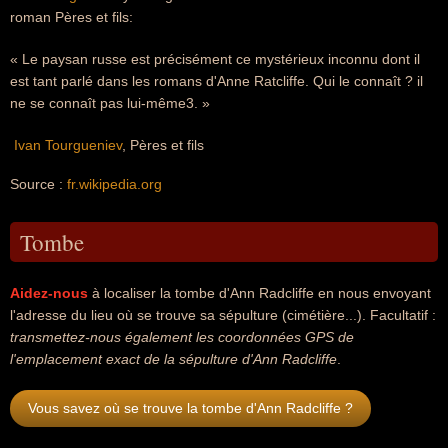
roman Pères et fils:
« Le paysan russe est précisément ce mystérieux inconnu dont il
est tant parlé dans les romans d'Anne Ratcliffe. Qui le connaît ? il
ne se connaît pas lui-même3. »

Ivan Tourgueniev
, Pères et fils
Source :
fr.wikipedia.org
Tombe
Aidez-nous
à localiser la tombe d'Ann Radcliffe en nous envoyant
l'adresse du lieu où se trouve sa sépulture (cimétière...). Facultatif :
transmettez-nous également les coordonnées GPS de
l'emplacement exact de la sépulture d'Ann Radcliffe
.
Vous savez où se trouve la tombe d'Ann Radcliffe ?