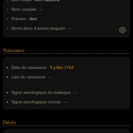
Nom complet :
--
Prénom :
Ann
Noms dans d'autres langues :
--
+
+
Homonymes :
0
(aucun)
Naissance
Nom de famille :
Radcliffe
Pseudonyme :
--
Date de naissance :
9 juillet
1764
Surnom :
--
Lieu de naissance :
--
Erreurs d'écriture :
--
Signe astrologique du zodiaque :
--
Signe astrologique chinois :
--
Décès