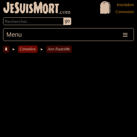
JeSuisMort
Inscription
.com
Connexion
Menu
►
Cimetière
►
Ann Radcliffe