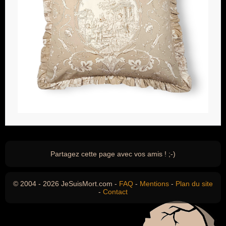
Partagez cette page avec vos amis ! ;-)
© 2004 - 2026 JeSuisMort.com -
FAQ
-
Mentions
-
Plan du site
-
Contact