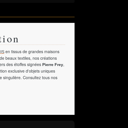
tion
en tissus de grandes maisons
IS
de beaux textiles, nos créations
vers des étoffes signées
,
Pierre Frey
tion exclusive d'objets uniques
e singulière. Consultez tous nos