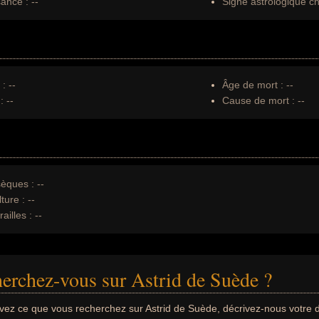
sance :
--
Signe astrologique ch
 :
--
Âge de mort :
--
:
--
Cause de mort :
--
èques :
--
ture :
--
ailles :
--
erchez-vous sur Astrid de Suède ?
uvez ce que vous recherchez sur Astrid de Suède, décrivez-nous votr