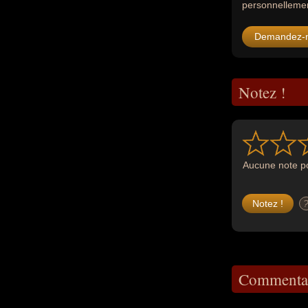
personnellement
Demandez-
Notez !
Aucune note po
Commentai