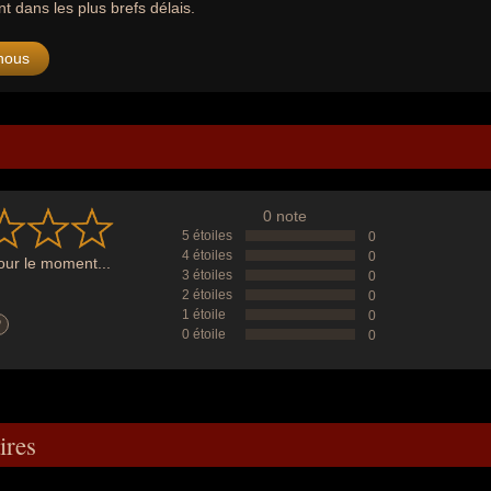
 dans les plus brefs délais.
nous
0 note
5 étoiles
0
4 étoiles
0
ur le moment...
3 étoiles
0
2 étoiles
0
1 étoile
0
?
0 étoile
0
res