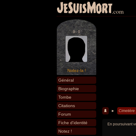
JeSuisMort
.com
0 - 0
Notez-la !
Général
Biographie
Tombe
Citations
►
Cimetière
Forum
Fiche d'identité
En poursuivant vo
Notez !