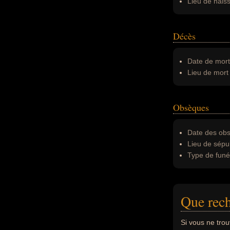
Lieu de nais
Décès
Date de mort
Lieu de mort 
Obsèques
Date des obs
Lieu de sépul
Type de funér
Que rech
Si vous ne tro