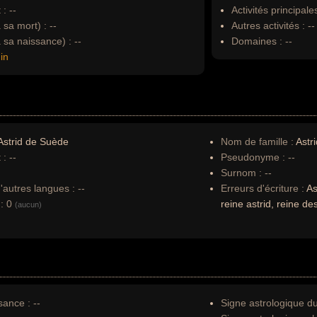
 :
--
Activités principales
à sa mort) :
--
Autres activités :
--
à sa naissance) :
--
Domaines :
--
in
strid de Suède
Nom de famille :
Astr
 :
--
Pseudonyme :
--
Surnom :
--
autres langues :
--
Erreurs d'écriture :
As
:
0
reine astrid, reine de
(aucun)
sance :
--
Signe astrologique d