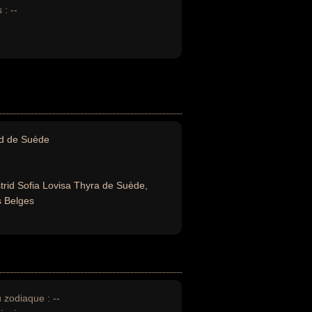
 :
--
id de Suède
trid Sofia Lovisa Thyra de Suède,
s Belges
u zodiaque :
--