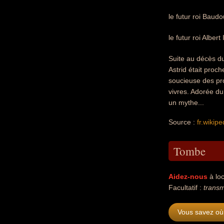
le futur roi Baud
le futur roi Albert
Suite au décès du 
Astrid était proch
soucieuse des pr
vivres. Adorée d
un mythe...
Source :
fr.wikipe
Tombe
Aidez-nous
à loc
Facultatif :
transm
Vous savez où 