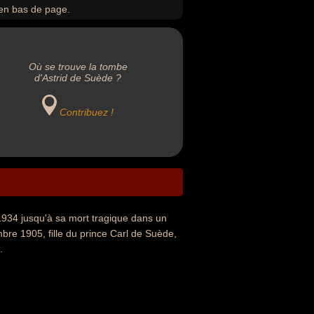
en bas de page.
Où se trouve la tombe
d'Astrid de Suède ?
Contribuez !
 1934 jusqu'à sa mort tragique dans un
bre 1905, fille du prince Carl de Suède,
.