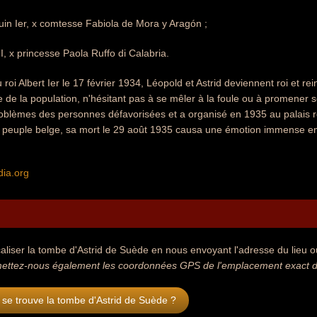
ouin Ier, x comtesse Fabiola de Mora y Aragón ;
 II, x princesse Paola Ruffo di Calabria.
roi Albert Ier le 17 février 1934, Léopold et Astrid deviennent roi et re
e de la population, n'hésitant pas à se mêler à la foule ou à promener se
oblèmes des personnes défavorisées et a organisé en 1935 au palais r
u peuple belge, sa mort le 29 août 1935 causa une émotion immense en 
dia.org
aliser la tombe d'Astrid de Suède en nous envoyant l'adresse du lieu où
ettez-nous également les coordonnées GPS de l'emplacement exact de
se trouve la tombe d'Astrid de Suède ?