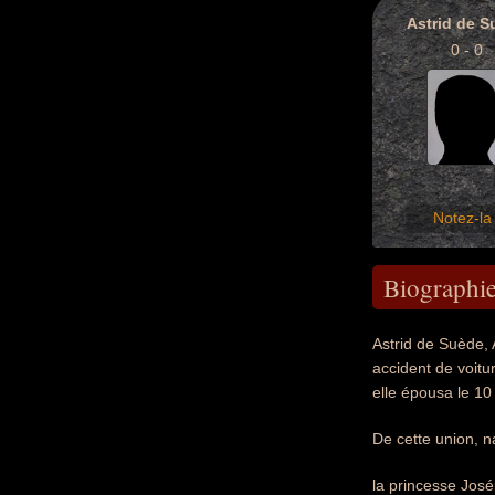
Astrid de S
0 - 0
Notez-la 
Biographi
Astrid de Suède, 
accident de voitu
elle épousa le 1
De cette union, n
la princesse Jos