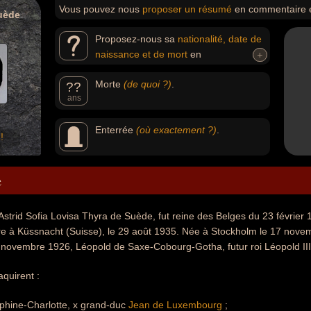
Vous pouvez nous
proposer un résumé
en commentaire 
uède
Proposez-nous sa
nationalité, date de
naissance et de mort
en
+
+
commentaire.née et morte
Morte
(de quoi ?)
.
??
ans
Enterrée
(où exactement ?)
.
!
e
Astrid Sofia Lovisa Thyra de Suède, fut reine des Belges du 23 février
re à Küssnacht (Suisse), le 29 août 1935. Née à Stockholm le 17 novem
0 novembre 1926, Léopold de Saxe-Cobourg-Gotha, futur roi Léopold III
aquirent :
éphine-Charlotte, x grand-duc
Jean de Luxembourg
;