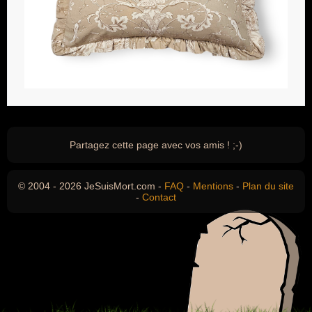
Partagez cette page avec vos amis ! ;-)
© 2004 - 2026 JeSuisMort.com -
FAQ
-
Mentions
-
Plan du site
-
Contact