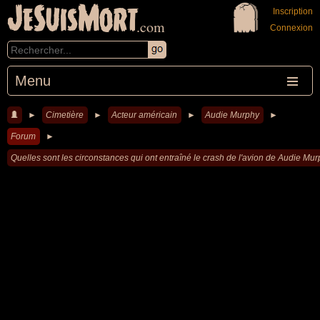
JeSuisMort
Inscription
.com
Connexion
Menu
►
Cimetière
►
Acteur américain
►
Audie Murphy
►
Forum
►
Quelles sont les circonstances qui ont entraîné le crash de l'avion de Audie Mur