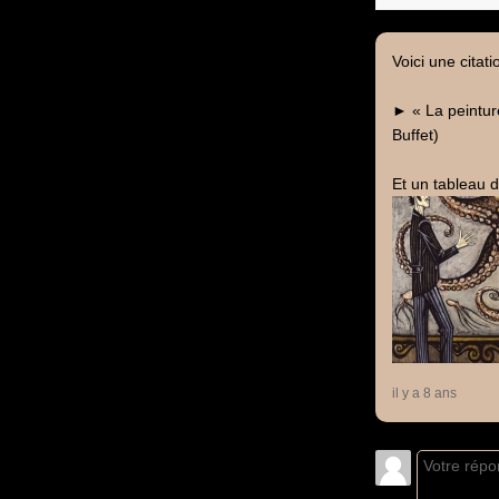
Voici une citat
► « La peinture
Buffet)
Et un tableau de
il y a 8 ans