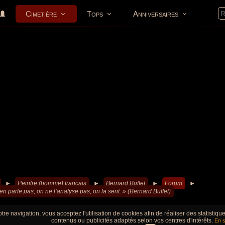
Cimetière
Tops
Anniversaires
►
Peintre (homme) francais
►
Bernard Buffet
►
Forum
►
en parle pas, on ne l’analyse pas, on la sent. » (Bernard Buffet)
tre navigation, vous acceptez l'utilisation de cookies afin de réaliser des statistiq
contenus ou publicités adaptés selon vos centres d'intérêts.
En s