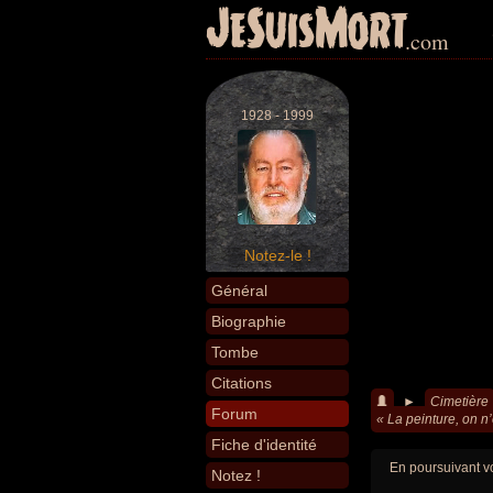
JeSuisMort
.com
1928 - 1999
Notez-le !
Général
Biographie
Tombe
Citations
►
Cimetière
Forum
« La peinture, on n’
Fiche d'identité
En poursuivant vo
Notez !