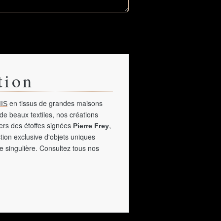
tion
en tissus de grandes maisons
IS
de beaux textiles, nos créations
vers des étoffes signées
,
Pierre Frey
tion exclusive d'objets uniques
e singulière. Consultez tous nos