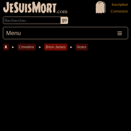
JeSuisMort
Inscription
.com
Connexion
Menu
►
Cimetière
►
Brion James
►
Notes