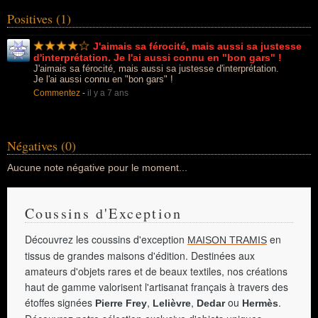
Positives (1)
J'aimais sa férocité, mais aussi sa justesse
d'interprétation. Je l'ai aussi connu en "bon gars" !
J'aimais sa férocité, mais aussi sa justesse d'interprétation.
Je l'ai aussi connu en "bon gars" !
Commentez
-
il y a 7 ans
Négatives (0)
Aucune note négative pour le moment...
Coussins d'Exception
Découvrez les coussins d'exception
en
MAISON TRAMIS
tissus de grandes maisons d'édition. Destinées aux
amateurs d'objets rares et de beaux textiles, nos créations
haut de gamme valorisent l'artisanat français à travers des
étoffes signées
,
,
ou
.
Pierre Frey
Lelièvre
Dedar
Hermès