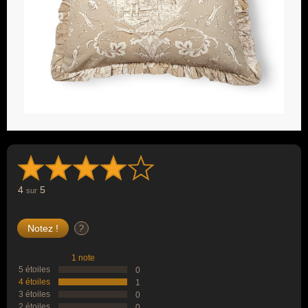
4
5
sur
?
1 note
5 étoiles
0
4 étoiles
1
3 étoiles
0
2 étoiles
0