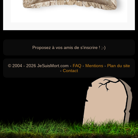
Proposez à vos amis de s'inscrire ! ;-)
© 2004 - 2026 JeSuisMort.com -
FAQ
-
Mentions
-
Plan du site
-
Contact