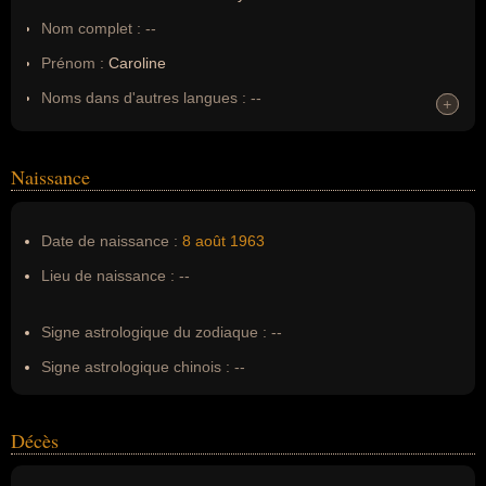
Nom complet :
--
Prénom :
Caroline
Noms dans d'autres langues :
--
+
+
Homonymes :
0
(aucun)
Naissance
Nom de famille :
Crawley
Pseudonyme :
--
Date de naissance :
8 août
1963
Surnom :
--
Lieu de naissance :
--
Erreurs d'écriture :
--
Signe astrologique du zodiaque :
--
Signe astrologique chinois :
--
Décès