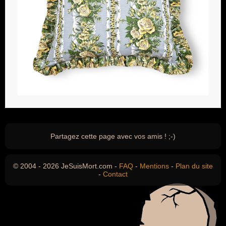
Partagez cette page avec vos amis ! ;-)
© 2004 - 2026 JeSuisMort.com -
FAQ
-
Mentions
-
Plan du site
-
Contact