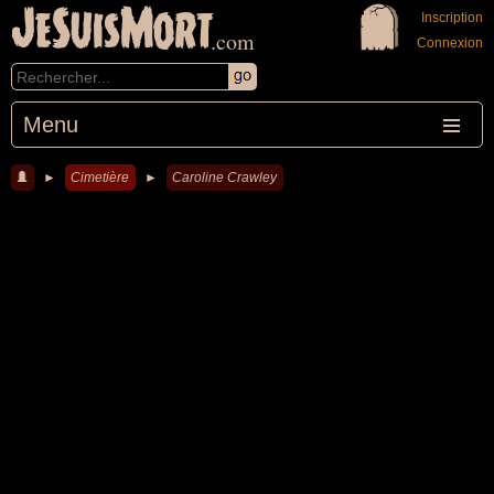
JeSuisMort
Inscription
.com
Connexion
Menu
►
Cimetière
►
Caroline Crawley