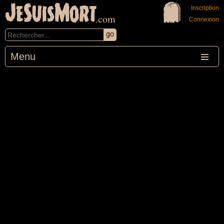
JeSuisMort
Inscription
.com
Connexion
Menu