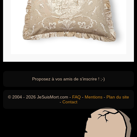
Proposez à vos amis de s'inscrire ! ;-)
© 2004 - 2026 JeSuisMort.com -
FAQ
-
Mentions
-
Plan du site
-
Contact