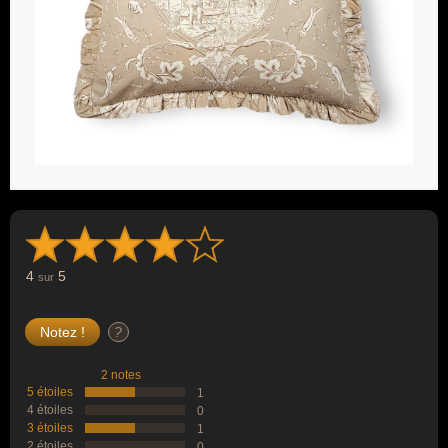
4
5
sur
?
2 notes
5 étoiles
1
4 étoiles
0
3 étoiles
1
2 étoiles
0