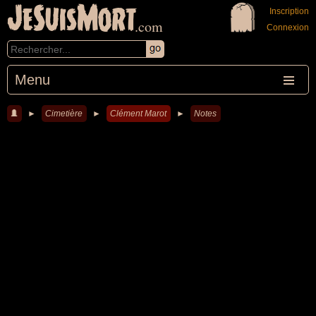
JeSuisMort
Inscription
.com
Connexion
Menu
►
Cimetière
►
Clément Marot
►
Notes