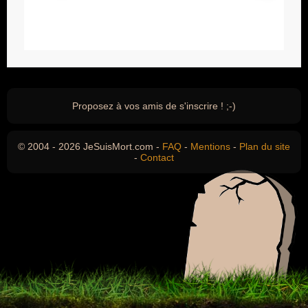
Proposez à vos amis de s'inscrire ! ;-)
© 2004 - 2026 JeSuisMort.com -
FAQ
-
Mentions
-
Plan du site
-
Contact