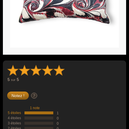
5
5
sur
?
1 note
5 étoiles
1
4 étoiles
0
3 étoiles
0
2 étoiles
0