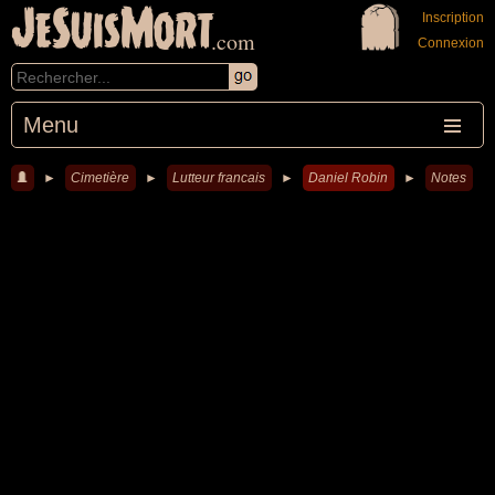
JeSuisMort
Inscription
.com
Connexion
Menu
►
Cimetière
►
Lutteur francais
►
Daniel Robin
►
Notes