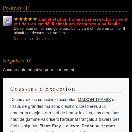
Positives (1)
Daniel était un homme généreux, bon vivant
et fidèle en amitié. Il aimait par dessus tout sa famille.
Daniel était un homme généreux, bon vivant et fidèle en amitié. Il
aimait par dessus tout sa famille.
Commentez
-
il y a 8 ans
Négatives (0)
Aucune note négative pour le moment...
Coussins d'Exception
Découvrez les coussins d'exception
en
MAISON TRAMIS
tissus de grandes maisons d'édition. Destinées aux
amateurs d'objets rares et de beaux textiles, nos créations
haut de gamme valorisent l'artisanat français à travers des
étoffes signées
,
,
ou
.
Pierre Frey
Lelièvre
Dedar
Hermès