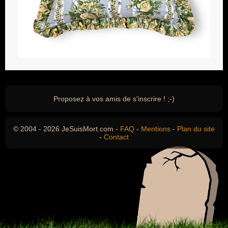
Proposez à vos amis de s'inscrire ! ;-)
© 2004 - 2026 JeSuisMort.com -
FAQ
-
Mentions
-
Plan du site
-
Contact