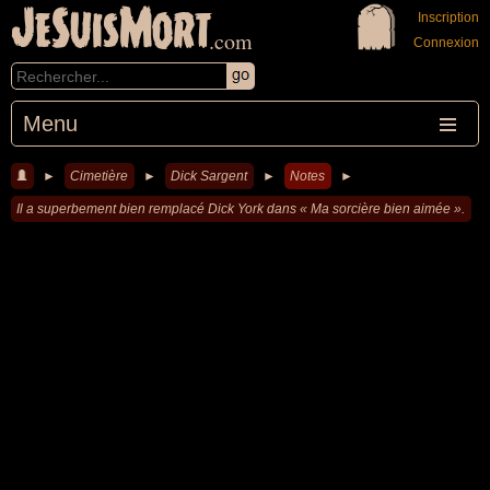
JeSuisMort
Inscription
.com
Connexion
Menu
►
Cimetière
►
Dick Sargent
►
Notes
►
Il a superbement bien remplacé Dick York dans « Ma sorcière bien aimée ».