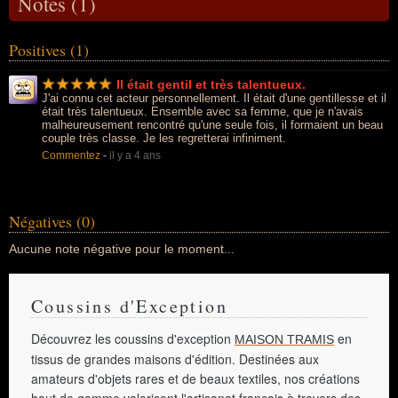
Notes (1)
Positives (1)
Il était gentil et très talentueux.
J'ai connu cet acteur personnellement. Il était d'une gentillesse et il
était très talentueux. Ensemble avec sa femme, que je n'avais
malheureusement rencontré qu'une seule fois, il formaient un beau
couple très classe. Je les regretterai infiniment.
Commentez
-
il y a 4 ans
Négatives (0)
Aucune note négative pour le moment...
Coussins d'Exception
Découvrez les coussins d'exception
en
MAISON TRAMIS
tissus de grandes maisons d'édition. Destinées aux
amateurs d'objets rares et de beaux textiles, nos créations