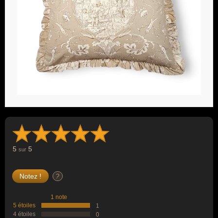
5
5
sur
?
1 note
5 étoiles
1
4 étoiles
0