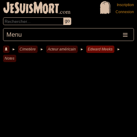
JeSuisMort
Inscription
.com
Connexion
Menu
►
Cimetière
►
Acteur américain
►
Edward Meeks
►
Notes