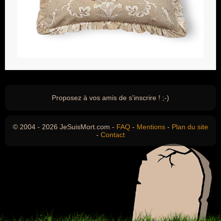
Proposez à vos amis de s'inscrire ! ;-)
© 2004 - 2026 JeSuisMort.com -
FAQ
-
Mentions
-
Plan du site
-
Contact