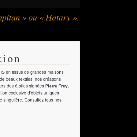
apitan » ou « Hatary ».
tion
en tissus de grandes maisons
IS
de beaux textiles, nos créations
vers des étoffes signées
,
Pierre Frey
tion exclusive d'objets uniques
e singulière. Consultez tous nos