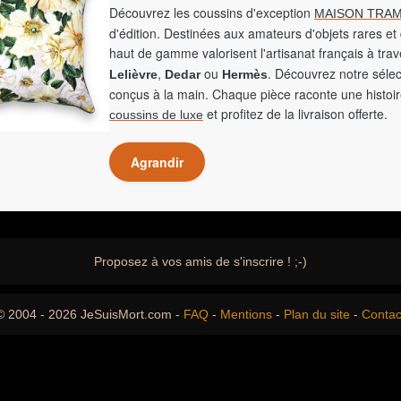
Découvrez les coussins d'exception
MAISON TRAM
d'édition. Destinées aux amateurs d'objets rares et 
haut de gamme valorisent l'artisanat français à tra
,
ou
. Découvrez notre sélec
Lelièvre
Dedar
Hermès
conçus à la main. Chaque pièce raconte une histoir
et profitez de la livraison offerte.
coussins de luxe
Agrandir
Proposez à vos amis de s'inscrire ! ;-)
© 2004 - 2026 JeSuisMort.com -
FAQ
-
Mentions
-
Plan du site
-
Contac