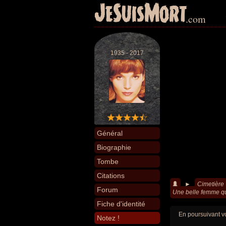
JeSuisMort
.com
1935 - 2017
Général
Biographie
Tombe
Citations
►
Cimetière
Forum
Une belle femme qui
Fiche d'identité
En poursuivant vo
Notez !