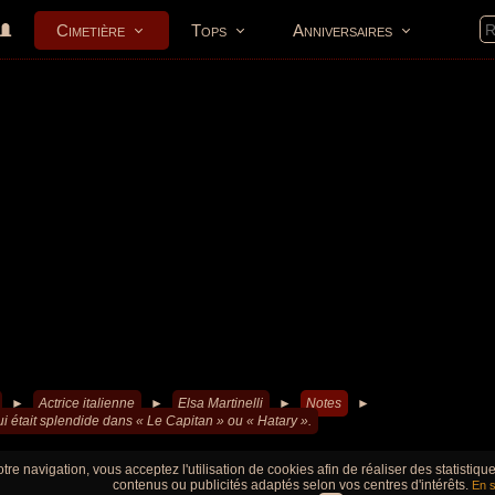
Cimetière
Tops
Anniversaires
►
Actrice italienne
►
Elsa Martinelli
►
Notes
►
 était splendide dans « Le Capitan » ou « Hatary ».
tre navigation, vous acceptez l'utilisation de cookies afin de réaliser des statistiq
contenus ou publicités adaptés selon vos centres d'intérêts.
En s