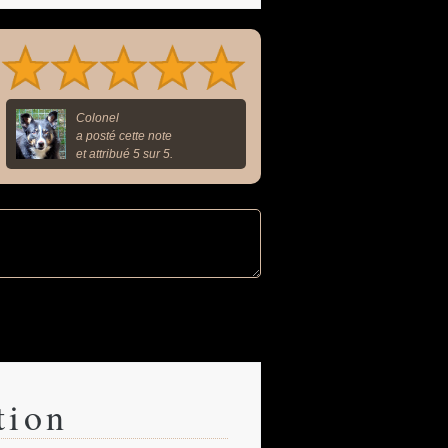
Colonel
a posté cette note
et attribué 5 sur 5.
tion