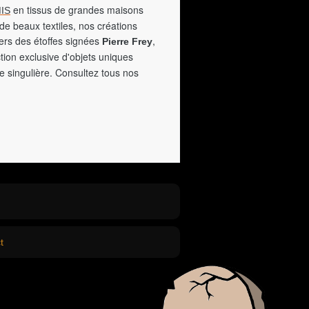
en tissus de grandes maisons
IS
de beaux textiles, nos créations
vers des étoffes signées
,
Pierre Frey
tion exclusive d'objets uniques
e singulière. Consultez tous nos
t