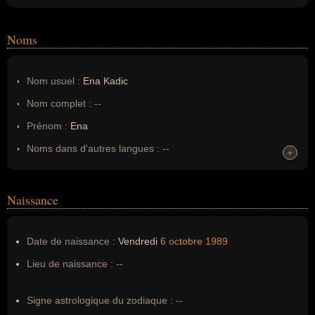
Noms
Nom usuel :
Ena Kadic
Nom complet :
--
Prénom :
Ena
Noms dans d'autres langues :
--
+
+
Homonymes :
0
(aucun)
Naissance
Nom de famille :
Kadic
Pseudonyme :
--
Date de naissance :
Vendredi
6 octobre
1989
Surnom :
--
Lieu de naissance :
--
Erreurs d'écriture :
--
Signe astrologique du zodiaque :
--