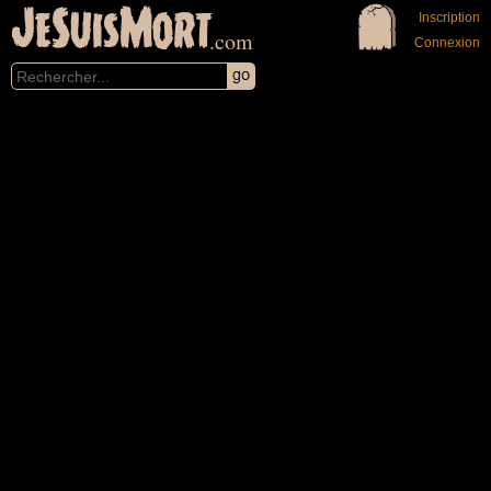
JeSuisMort
Inscription
.com
Connexion