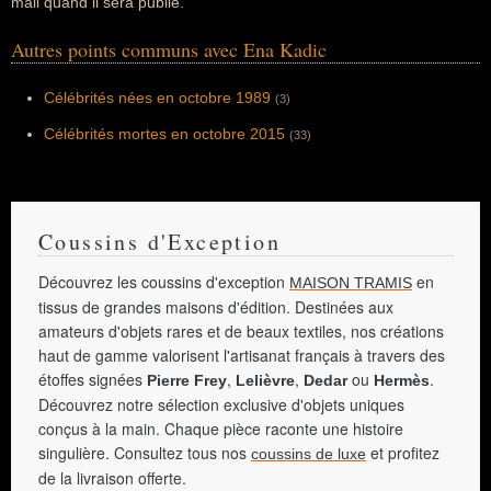
mail quand il sera publié.
Autres points communs avec Ena Kadic
Célébrités nées en octobre 1989
(3)
Célébrités mortes en octobre 2015
(33)
Coussins d'Exception
Découvrez les coussins d'exception
en
MAISON TRAMIS
tissus de grandes maisons d'édition. Destinées aux
amateurs d'objets rares et de beaux textiles, nos créations
haut de gamme valorisent l'artisanat français à travers des
étoffes signées
,
,
ou
.
Pierre Frey
Lelièvre
Dedar
Hermès
Découvrez notre sélection exclusive d'objets uniques
conçus à la main. Chaque pièce raconte une histoire
singulière. Consultez tous nos
et profitez
coussins de luxe
de la livraison offerte.