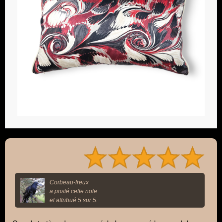
Corbeau-freux
a posté cette note
et attribué 5 sur 5.