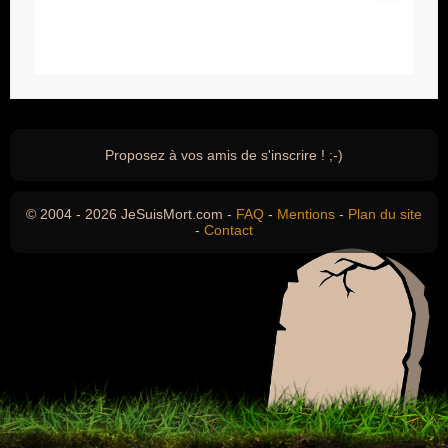
Proposez à vos amis de s'inscrire ! ;-)
© 2004 - 2026 JeSuisMort.com -
FAQ
-
Mentions
-
Plan du site
-
Contact