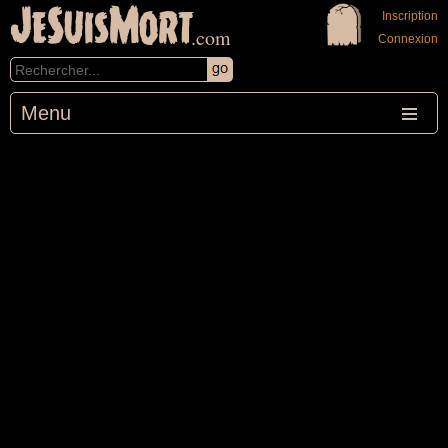
JeSuisMort
Inscription
.com
Connexion
Menu