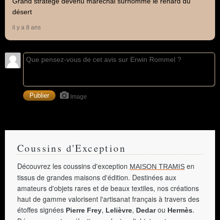
Grand stratège devenu maréchal surnommé le renard du
désert
il y a 8 ans
Image
Coussins d'Exception
Découvrez les coussins d'exception
en
MAISON TRAMIS
tissus de grandes maisons d'édition. Destinées aux
amateurs d'objets rares et de beaux textiles, nos créations
haut de gamme valorisent l'artisanat français à travers des
étoffes signées
,
,
ou
.
Pierre Frey
Lelièvre
Dedar
Hermès