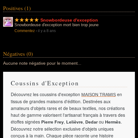
Positives (1)
Snowbordeuse d'exception
Snowbordeuse d'exception mort bien trop jeune
Commentez
-
il y a 8 ans
Négatives (0)
Aucune note négative pour le moment...
Coussins d'Exception
Découvrez les coussins d'exception
en
MAISON TRAMIS
tissus de grandes maisons d'édition. Destinées aux
amateurs d'objets rares et de beaux textiles, nos créations
haut de gamme valorisent l'artisanat français à travers des
étoffes signées
,
,
ou
.
Pierre Frey
Lelièvre
Dedar
Hermès
Découvrez notre sélection exclusive d'objets uniques
conçus à la main. Chaque pièce raconte une histoire