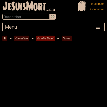
JeSuisMort
Inscription
.com
Connexion
Menu
►
Cimetière
►
Estelle Balet
►
Notes