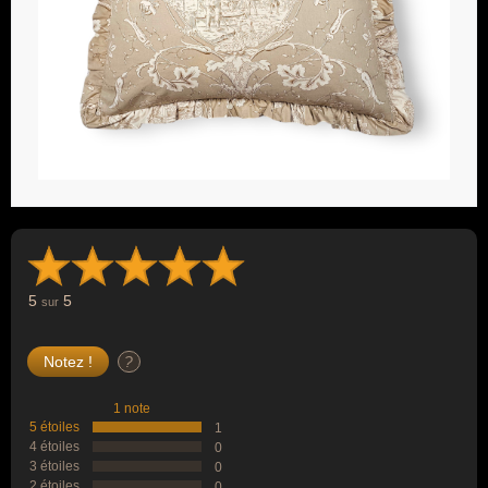
5
5
sur
?
1 note
5 étoiles
1
4 étoiles
0
3 étoiles
0
2 étoiles
0