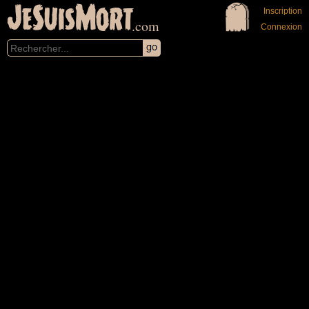
JeSuisMort
Inscription
.com
Connexion