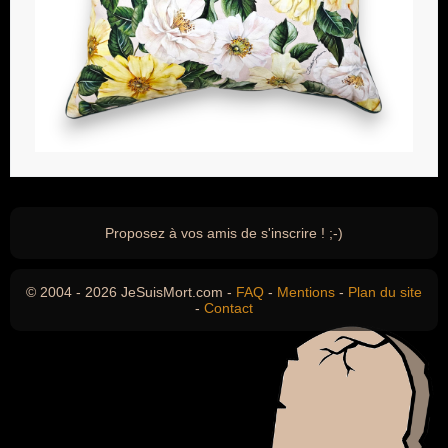
Proposez à vos amis de s'inscrire ! ;-)
© 2004 - 2026 JeSuisMort.com -
FAQ
-
Mentions
-
Plan du site
-
Contact