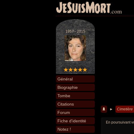
JeSuisMort
.com
1957 - 2015
Général
Biographie
Tombe
Citations
►
Cimetière
Forum
Fiche d'identité
En poursuivant vo
Notez !