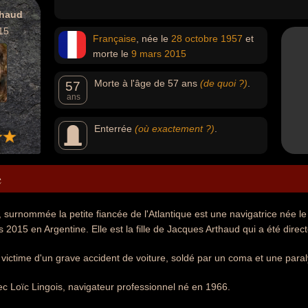
thaud
15
Française
, née le
28 octobre
1957
et
morte le
9 mars
2015
Morte à l'âge de 57 ans
(de quoi ?)
.
57
ans
Enterrée
(où exactement ?)
.
e
 surnommée la petite fiancée de l'Atlantique est une navigatrice née l
s 2015 en Argentine. Elle est la fille de Jacques Arthaud qui a été direc
t victime d'un grave accident de voiture, soldé par un coma et une paral
avec Loïc Lingois, navigateur professionnel né en 1966.