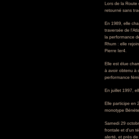
Lors de la Route 
retourné sans tr
En 1989, elle ch
traversée de l'At
la performance de
Rhum : elle rejoi
Pierre Ier4.
Elle est élue cha
à avoir obtenu à 
performance fémi
En juillet 1997, 
Elle participe en
monotype Bénétea
Samedi 29 octobr
frontale et d'un 
alerté, et près d