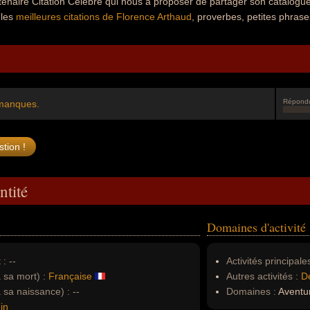
tenaire Citation Célèbre qui nous a proposer de partager son catalog
 les
meilleures citations de Florence Arthaud
, proverbes, petites phrase
Répond
 manques.
ntité
Domaines d'activité
 :
--
Activités principales
à sa mort) :
Française
Autres activités :
D
à sa naissance) :
--
Domaines :
Aventu
in