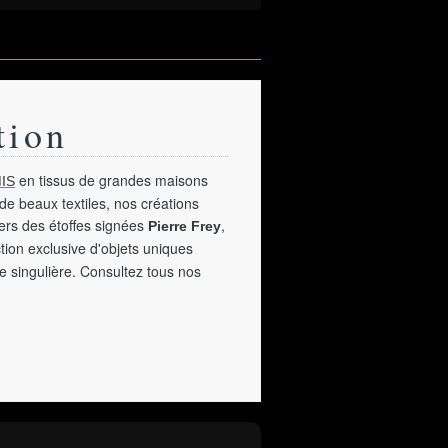
tion
en tissus de grandes maisons
IS
de beaux textiles, nos créations
vers des étoffes signées
,
Pierre Frey
tion exclusive d'objets uniques
e singulière. Consultez tous nos