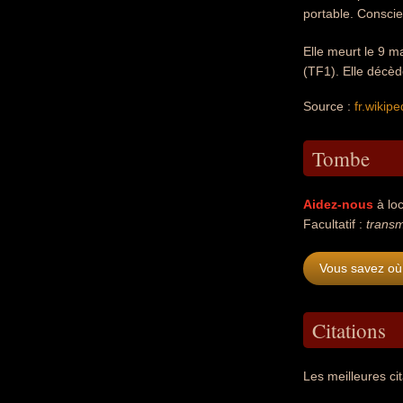
portable. Conscien
Elle meurt le 9 m
(TF1). Elle décèd
Source :
fr.wikipe
Tombe
Aidez-nous
à loc
Facultatif :
transm
Vous savez où
Citations
Les meilleures ci