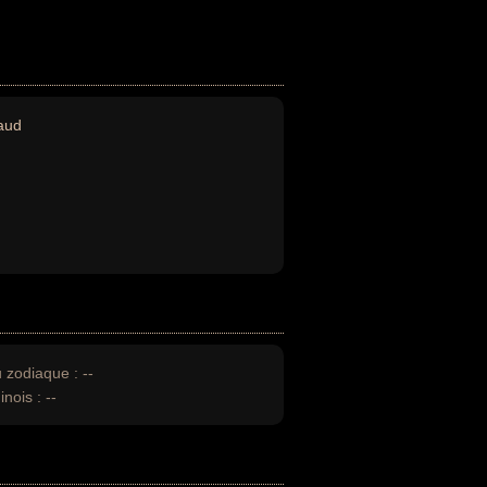
aud
u zodiaque :
--
inois :
--