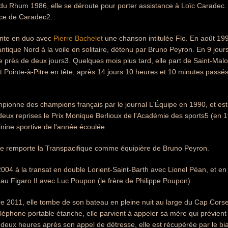
du Rhum 1986, elle se déroute pour porter assistance à Loïc Caradec.
ace de Caradec2.
ante en duo avec
Pierre Bachelet
une chanson intitulée Flo. En août 199
lantique Nord à la voile en solitaire, détenu par Bruno Peyron. En 9 jou
 près de deux jours3. Quelques mois plus tard, elle part de Saint-Malo
nt Pointe-à-Pitre en tête, après 14 jours 10 heures et 10 minutes passé
mpionne des champions français par le journal L'Équipe en 1990, et est 
deux reprises le Prix Monique Berlioux de l'Académie des sports5 (en 
nine sportive de l'année écoulée.
elle remporte la Transpacifique comme équipière de Bruno Peyron.
 2004 à la transat en double Lorient-Saint-Barth avec Lionel Péan, et e
u Figaro II avec Luc Poupon (le frère de Philippe Poupon).
e 2011, elle tombe de son bateau en pleine nuit au large du Cap Cors
téléphone portable étanche, elle parvient à appeler sa mère qui prévie
e deux heures après son appel de détresse, elle est récupérée par le bi