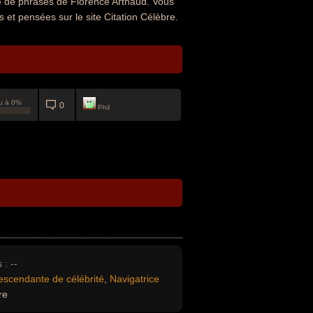
ue de phrases de Florence Arthaud. Vous
s et pensées sur le site Citation Célèbre.
u à 0%
0
Phil
 :
--
escendante de célébrité
,
Navigatrice
re