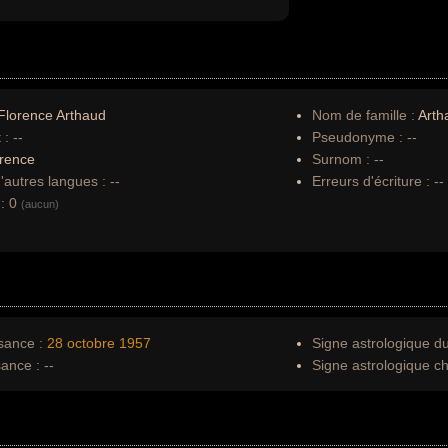
Florence Arthaud
Nom de famille :
Arth
 :
--
Pseudonyme :
--
rence
Surnom :
--
autres langues :
--
Erreurs d'écriture :
--
:
0
(aucun)
sance :
28 octobre
1957
Signe astrologique d
sance :
--
Signe astrologique ch