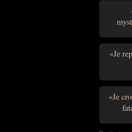
myst
Je re
Je cro
fat