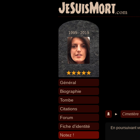
JeSuisMort
.com
1995 - 2019
Général
Biographie
Tombe
Citations
►
Cimetière
Forum
Fiche d'identité
En poursuivant vo
Notez !