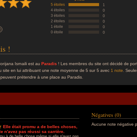
5 étoiles
1
4 étoiles
0
3 étoiles
0
2 étoiles
0
1 étoile
0
?
0 étoile
0
is !
lorijana Ismaili est au
Paradis
! Les membres du site ont décidé de porte
u site en lui attribuant une note moyenne de 5 sur 5 avec
1 note
. Seule
 peuvent prétendre à une place au Paradis.
Négatives (0)
Aucune note négative p
Elle était promu a de belles choses,
e n'avez pas réussi sa carrière.
romu à de belle chose même si elle n'avez pas