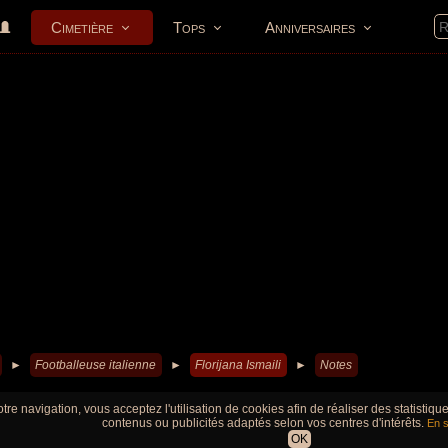
Cimetière
Tops
Anniversaires
►
Footballeuse italienne
►
Florijana Ismaili
►
Notes
tre navigation, vous acceptez l'utilisation de cookies afin de réaliser des statistiq
contenus ou publicités adaptés selon vos centres d'intérêts.
En s
OK