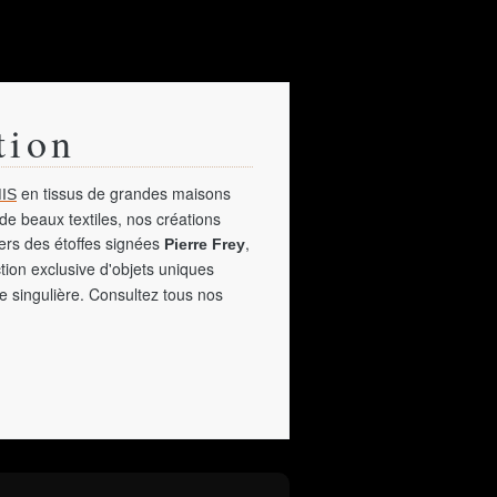
tion
en tissus de grandes maisons
IS
de beaux textiles, nos créations
vers des étoffes signées
,
Pierre Frey
tion exclusive d'objets uniques
e singulière. Consultez tous nos