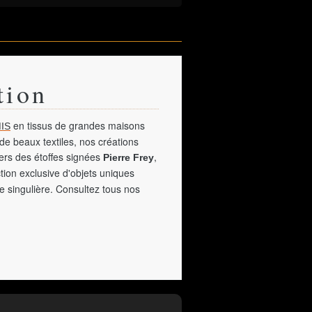
tion
en tissus de grandes maisons
IS
de beaux textiles, nos créations
vers des étoffes signées
,
Pierre Frey
tion exclusive d'objets uniques
e singulière. Consultez tous nos