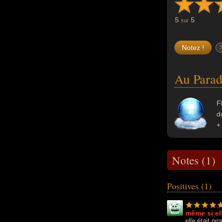
5
5
sur
Au Parad
F
d
+
Notes (1)
Positives (1)
même si ell
elle était p