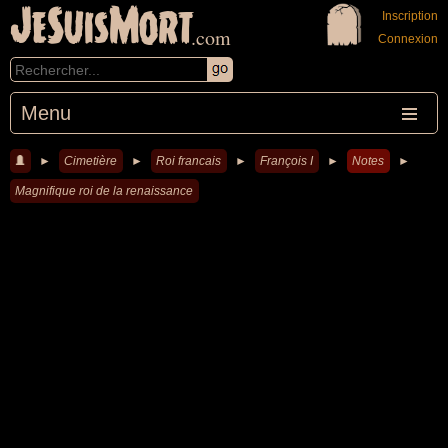
JeSuisMort
Inscription
.com
Connexion
Menu
►
Cimetière
►
Roi francais
►
François I
►
Notes
►
Magnifique roi de la renaissance