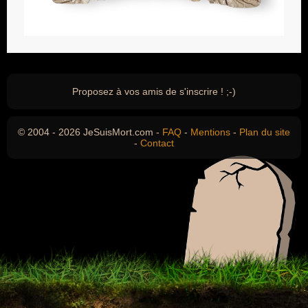
Proposez à vos amis de s'inscrire ! ;-)
© 2004 - 2026 JeSuisMort.com -
FAQ
-
Mentions
-
Plan du site
-
Contact