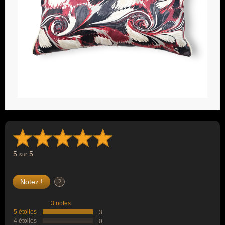
5
5
sur
?
3 notes
5 étoiles
3
4 étoiles
0