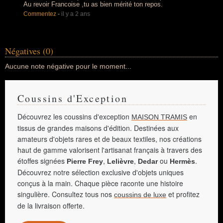
Au revoir Francoise ,tu as bien mérité ton repos.
Commentez
-
il y a 2 ans
Négatives (0)
Aucune note négative pour le moment...
Coussins d'Exception
Découvrez les coussins d'exception
en
MAISON TRAMIS
tissus de grandes maisons d'édition. Destinées aux
amateurs d'objets rares et de beaux textiles, nos créations
haut de gamme valorisent l'artisanat français à travers des
étoffes signées
,
,
ou
.
Pierre Frey
Lelièvre
Dedar
Hermès
Découvrez notre sélection exclusive d'objets uniques
conçus à la main. Chaque pièce raconte une histoire
singulière. Consultez tous nos
et profitez
coussins de luxe
de la livraison offerte.