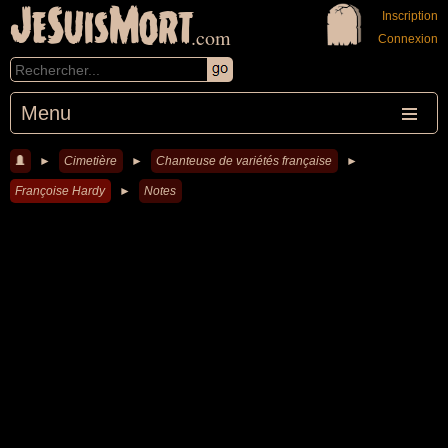
JeSuisMort
Inscription
.com
Connexion
Menu
►
Cimetière
►
Chanteuse de variétés française
►
Françoise Hardy
►
Notes