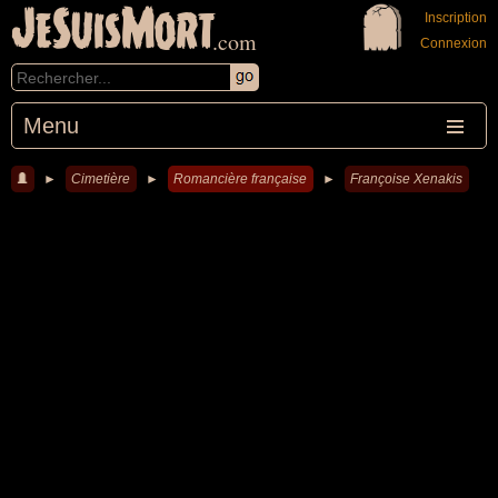
JeSuisMort
Inscription
.com
Connexion
Menu
►
Cimetière
►
Romancière française
►
Françoise Xenakis