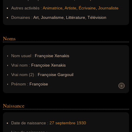
Autres activités :
Animatrice
,
Artiste
,
Écrivaine
,
Journaliste
Domaines :
Art, Journalisme, Littérature, Télévision
Noms
Nom usuel :
Françoise Xenakis
Vrai nom :
Françoise Xenakis
Vrai nom (2) :
Françoise Gargouil
Prénom :
Françoise
+
+
Noms dans d'autres langues :
--
Homonymes :
0
(aucun)
Naissance
Nom de famille :
Xenakis
Date de naissance :
27 septembre
1930
Nom de famille (2) :
Gargouil