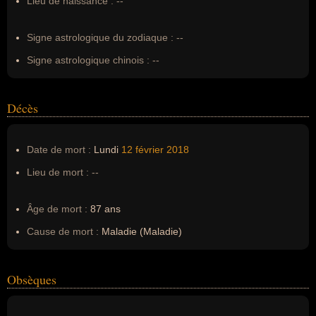
Lieu de naissance :
--
Pseudonyme :
--
Surnom :
--
Signe astrologique du zodiaque :
--
Erreurs d'écriture :
Françoise Xénakis
Signe astrologique chinois :
--
Décès
Date de mort :
Lundi
12 février
2018
Lieu de mort :
--
Âge de mort :
87 ans
Cause de mort :
Maladie (Maladie)
Obsèques