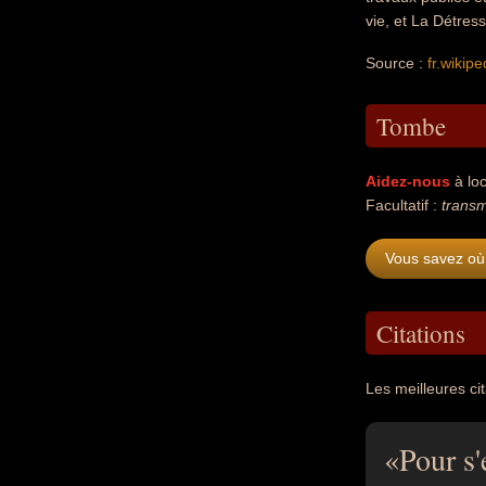
vie, et La Détres
Source :
fr.wikipe
Tombe
Aidez-nous
à loc
Facultatif :
transm
Vous savez où 
Citations
Les meilleures ci
Pour s'