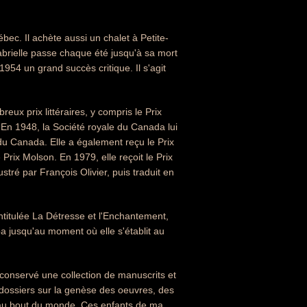
ec. Il achète aussi un chalet à Petite-
abrielle passe chaque été jusqu'à sa mort
954 un grand succès critique. Il s'agit
ux prix littéraires, y compris le Prix
 En 1948, la Société royale du Canada lui
du Canada. Elle a également reçu le Prix
 Prix Molson. En 1979, elle reçoit le Prix
tré par François Olivier, puis traduit en
ntitulée La Détresse et l'Enchantement,
a jusqu'au moment où elle s'établit au
conservé une collection de manuscrits et
 dossiers sur la genèse des oeuvres, des
in au bout du monde, Ces enfants de ma