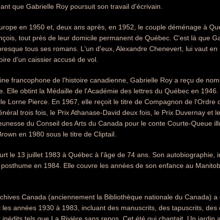
nt que Gabrielle Roy poursuit son travail d'écrivain.
Europe en 1950 et, deux ans après, en 1952, le couple déménage à Québ
nçois, tout près de leur domicile permanent de Québec. C'est là que G
 presque tous ses romans. L'un d'eux, Alexandre Chenevert, lui vaut en 1
oire d'un caissier accusé de vol.
ine francophone de l'histoire canadienne, Gabrielle Roy a reçu de nombre
 Elle obtint la Médaille de l'Académie des lettres du Québec en 1946.
le Lorne Pierce. En 1967, elle reçoit le titre de Compagnon de l'Ordre 
ral trois fois, le Prix Athanase-David deux fois, le Prix Duvernay et le
 jeunesse du Conseil des Arts du Canada pour le conte Courte-Queue illus
rown en 1980 sous le titre de Cliptail.
rt le 13 juillet 1983 à Québec à l'âge de 74 ans. Son autobiographie, i
re posthume en 1984. Elle couvre les années de son enfance au Manitob
rchives Canada (anciennement la Bibliothèque nationale du Canada) a 
 les années 1930 à 1983, incluant des manuscrits, des tapuscrits, des
t inédits tels que La Rivière sans repos, Cet été qui chantait, Un jard