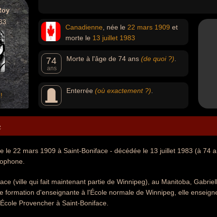
Roy
83
Canadienne
, née le
22 mars
1909
et
morte le
13 juillet
1983
Morte à l'âge de 74 ans
(de quoi ?)
.
74
ans
Enterrée
(où exactement ?)
.
!
e
e le 22 mars 1909 à Saint-Boniface - décédée le 13 juillet 1983 (à 74 
cophone.
ace (ville qui fait maintenant partie de Winnipeg), au Manitoba, Gabrie
e formation d'enseignante à l'École normale de Winnipeg, elle enseign
l'École Provencher à Saint-Boniface.