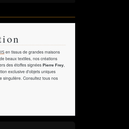
tion
en tissus de grandes maisons
IS
de beaux textiles, nos créations
vers des étoffes signées
,
Pierre Frey
tion exclusive d'objets uniques
e singulière. Consultez tous nos