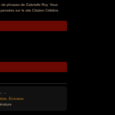
e de phrases de Gabrielle Roy. Vous
 pensées sur le site Citation Célèbre.
 :
--
tiste
,
Écrivaine
térature