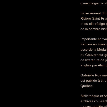
gynécologie penda
Ils reviennent d'
Rivière-Saint-Fra
et où elle rédige
de la sombre hist
Importante écriva
Femina en France.
accorde la Médail
du Gouverneur géné
de littérature de
anglais par Alan B
Gabrielle Roy meu
est publiée à tit
Québec.
Bibliothèque et A
archives couvrant
travaux publiés e