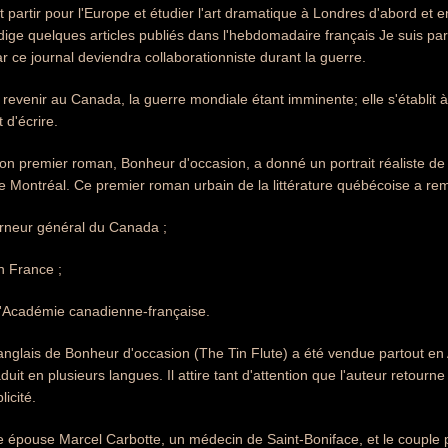
 partir pour l'Europe et étudier l'art dramatique à Londres d'abord et ensu
dige quelques articles publiés dans l'hebdomadaire français Je suis pa
r ce journal deviendra collaborationniste durant la guerre.
t revenir au Canada, la guerre mondiale étant imminente; elle s'établit
 d'écrire.
on premier roman, Bonheur d'occasion, a donné un portrait réaliste de 
de Montréal. Ce premier roman urbain de la littérature québécoise a rem
rneur général du Canada ;
n France ;
l'Académie canadienne-française.
 anglais de Bonheur d'occasion (The Tin Flute) a été vendue partout e
duit en plusieurs langues. Il attire tant d'attention que l'auteur retour
icité.
e épouse Marcel Carbotte, un médecin de Saint-Boniface, et le couple p