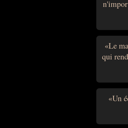
n'import
Le mat
qui rend
Un é