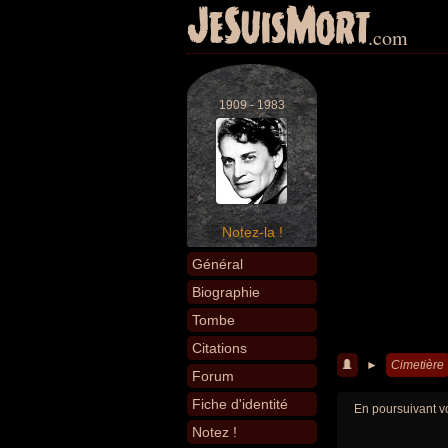
JeSuisMort
.com
1909 - 1983
Notez-la !
Général
Biographie
Tombe
Citations
►
Cimetière
Forum
Fiche d'identité
En poursuivant vo
Notez !