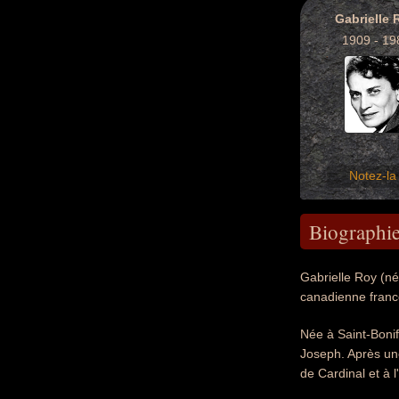
Gabrielle 
1909 - 19
Notez-la 
Biographi
Gabrielle Roy (né
canadienne fran
Née à Saint-Bonif
Joseph. Après un
de Cardinal et à 