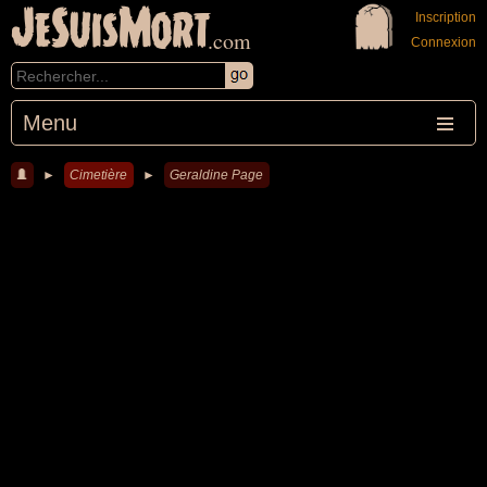
JeSuisMort
Inscription
.com
Connexion
Menu
►
Cimetière
►
Geraldine Page