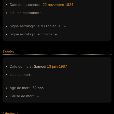
Pseudonyme :
--
Date de naissance :
22 novembre
1924
Surnom :
--
Lieu de naissance :
--
Erreurs d'écriture :
Geraldine Sue Page
Signe astrologique du zodiaque :
--
Signe astrologique chinois :
--
Décès
Date de mort :
Samedi
13 juin
1987
Lieu de mort :
--
Âge de mort :
62 ans
Cause de mort :
--
Obsèques