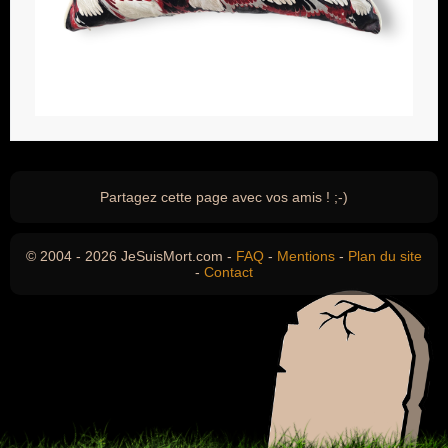
Partagez cette page avec vos amis ! ;-)
© 2004 - 2026 JeSuisMort.com -
FAQ
-
Mentions
-
Plan du site
-
Contact