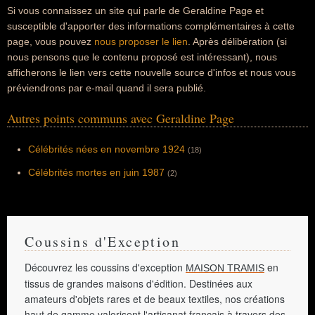
Si vous connaissez un site qui parle de Geraldine Page et
susceptible d'apporter des informations complémentaires à cette
page, vous pouvez
nous proposer le lien
. Après délibération (si
nous pensons que le contenu proposé est intéressant), nous
afficherons le lien vers cette nouvelle source d'infos et nous vous
préviendrons par e-mail quand il sera publié.
Autres points communs avec Geraldine Page
Célébrités nées en novembre 1924
(18)
Célébrités mortes en juin 1987
(2)
Coussins d'Exception
Découvrez les coussins d'exception
en
MAISON TRAMIS
tissus de grandes maisons d'édition. Destinées aux
amateurs d'objets rares et de beaux textiles, nos créations
haut de gamme valorisent l'artisanat français à travers des