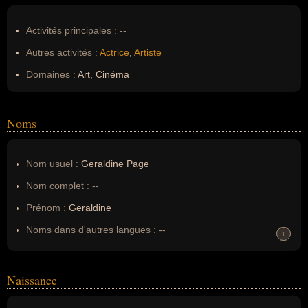
Activités principales :
--
Autres activités :
Actrice
,
Artiste
Domaines :
Art, Cinéma
Noms
Nom usuel :
Geraldine Page
Nom complet :
--
Prénom :
Geraldine
Noms dans d'autres langues :
--
+
+
Homonymes :
0
(aucun)
Naissance
Nom de famille :
Page