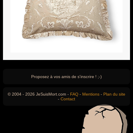
Proposez à vos amis de s'inscrire ! ;-)
© 2004 - 2026 JeSuisMort.com -
FAQ
-
Mentions
-
Plan du site
-
Contact