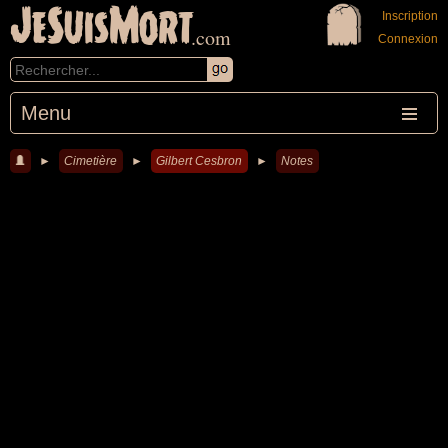
JeSuisMort
Inscription
.com
Connexion
Menu
►
Cimetière
►
Gilbert Cesbron
►
Notes