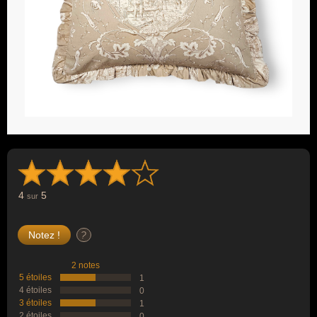
4
5
sur
?
2 notes
5 étoiles
1
4 étoiles
0
3 étoiles
1
2 étoiles
0