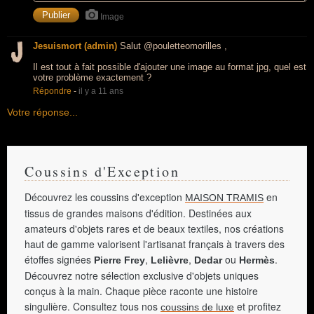
Image
Jesuismort (admin)
Salut @pouletteomorilles ,
Il est tout à fait possible d'ajouter une image au format jpg, quel est
votre problème exactement ?
Répondre
-
il y a 11 ans
Votre réponse...
Coussins d'Exception
Découvrez les coussins d'exception
en
MAISON TRAMIS
tissus de grandes maisons d'édition. Destinées aux
amateurs d'objets rares et de beaux textiles, nos créations
haut de gamme valorisent l'artisanat français à travers des
étoffes signées
,
,
ou
.
Pierre Frey
Lelièvre
Dedar
Hermès
Découvrez notre sélection exclusive d'objets uniques
conçus à la main. Chaque pièce raconte une histoire
singulière. Consultez tous nos
et profitez
coussins de luxe