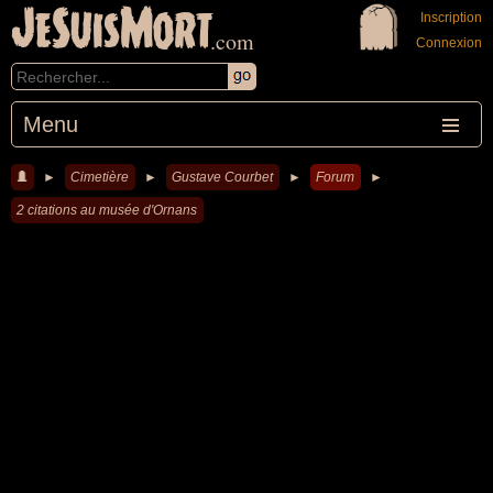
JeSuisMort
Inscription
.com
Connexion
Menu
►
Cimetière
►
Gustave Courbet
►
Forum
►
2 citations au musée d'Ornans