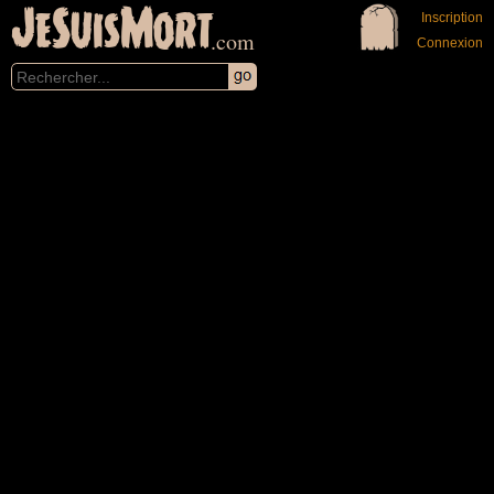
JeSuisMort
Inscription
.com
Connexion