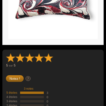
5
5
sur
?
3 notes
5 étoiles
3
4 étoiles
0
3 étoiles
0
2 étoiles
0