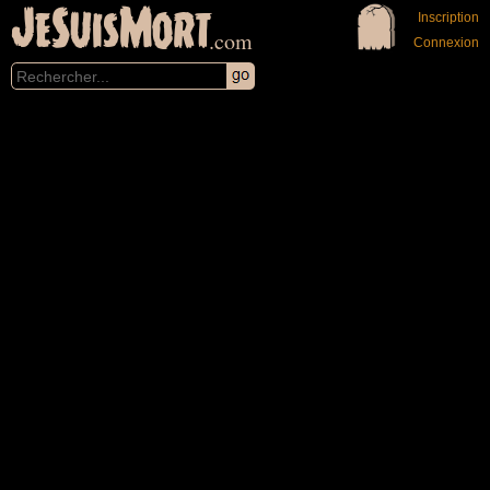
JeSuisMort
Inscription
.com
Connexion