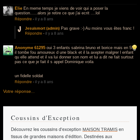
Elie
En meme temps je viens de voir qui a poser la
question......alors je retire ce que j'ai ecrit ....lol
Répondre
-
il y a 8 ans
Pas grave :-) Au moins vous êtes franc !
Jesuismort (admin)
Répondre
-
il y a 8 ans
Anonyme 61295
oui 3 enfants sabrina bruno et borice mais en 55
il tombe fou amoureux d une black et il la axepter malgrer l enfant
qu elle attend et il va lui donner son nom et lui a dit ne fait surtout
pas ce que je fait il s appel Dominique voila
un fidelle soldat
Répondre
-
il y a 8 ans
Votre réponse...
Coussins d'Exception
Découvrez les coussins d'exception
en
MAISON TRAMIS
tissus de grandes maisons d'édition. Destinées aux