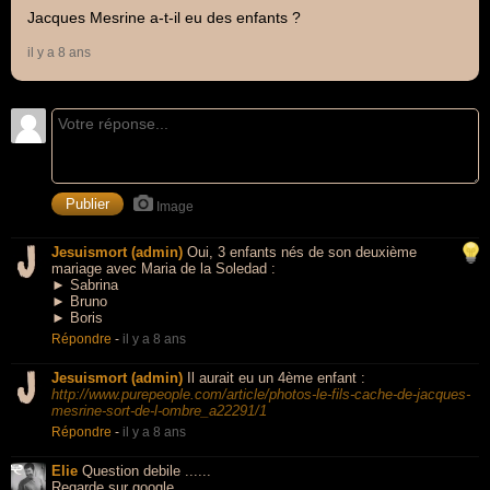
Jacques Mesrine a-t-il eu des enfants ?
il y a 8 ans
Image
Jesuismort (admin)
Oui, 3 enfants nés de son deuxième
mariage avec Maria de la Soledad :
► Sabrina
► Bruno
► Boris
Répondre
-
il y a 8 ans
Jesuismort (admin)
Il aurait eu un 4ème enfant :
http://www.purepeople.com/article/photos-le-fils-cache-de-jacques-
mesrine-sort-de-l-ombre_a22291/1
Répondre
-
il y a 8 ans
Elie
Question debile ......
Regarde sur google