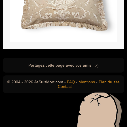
Partagez cette page avec vos amis ! ;-)
© 2004 - 2026 JeSuisMort.com -
FAQ
-
Mentions
-
Plan du site
-
Contact