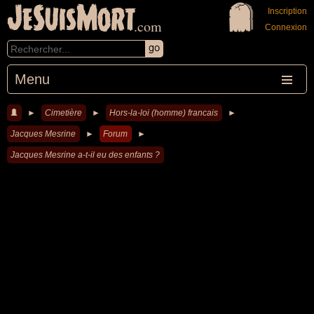
JeSuisMort
Inscription
.com
Connexion
Menu
►
Cimetière
►
Hors-la-loi (homme) francais
►
Jacques Mesrine
►
Forum
►
Jacques Mesrine a-t-il eu des enfants ?