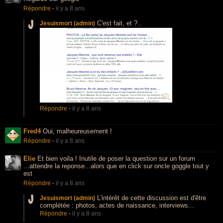
Répondre
-
il y a 8 ans
C'est fait, et ?..
Jesuismort (admin)
Répondre
-
il y a 8 ans
Fred4
Oui, malheureusement !
Répondre
-
il y a 8 ans
Elie
Et bien voila ! Inutile de poser la question sur un forum
...attendre la reponse...alors que en click sur oncle goggle tout y
est
Répondre
-
il y a 8 ans
L'intérêt de cette discussion est d'être
Jesuismort (admin)
complétée : photos, actes de naissance, interviews...
Répondre
-
il y a 8 ans