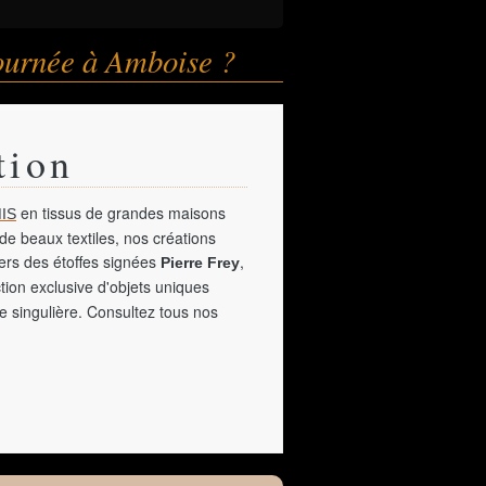
journée à Amboise ?
tion
en tissus de grandes maisons
IS
de beaux textiles, nos créations
vers des étoffes signées
,
Pierre Frey
tion exclusive d'objets uniques
e singulière. Consultez tous nos