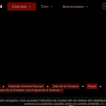
Cimetière
Tops
Anniversaires
►
Fabuliste (homme) francais
►
Jean De la Fontaine
►
Forum
►
ean De la Fontaine s'est-il ajournée à Amboise ?
tre navigation, vous acceptez l'utilisation de cookies afin de réaliser des statistiq
contenus ou publicités adaptés selon vos centres d'intérêts.
En s