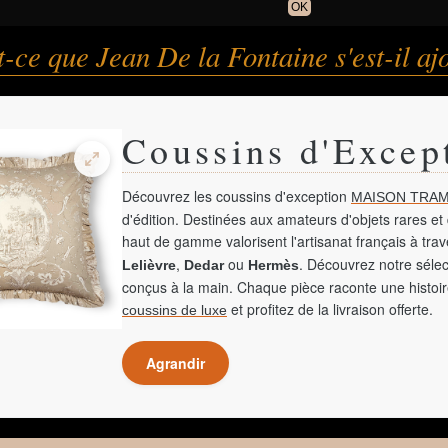
OK
-ce que Jean De la Fontaine s'est-il a
Coussins d'Excep
Découvrez les coussins d'exception
MAISON TRAM
d'édition. Destinées aux amateurs d'objets rares et 
haut de gamme valorisent l'artisanat français à tra
,
ou
. Découvrez notre sélec
Lelièvre
Dedar
Hermès
conçus à la main. Chaque pièce raconte une histoir
et profitez de la livraison offerte.
coussins de luxe
Agrandir