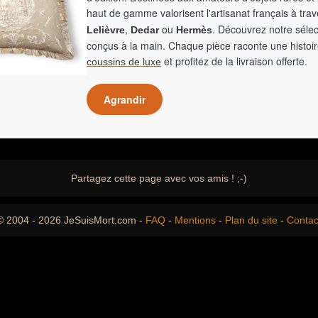
haut de gamme valorisent l'artisanat français à tra
,
ou
. Découvrez notre sélec
Lelièvre
Dedar
Hermès
conçus à la main. Chaque pièce raconte une histoir
et profitez de la livraison offerte.
coussins de luxe
Agrandir
Partagez cette page avec vos amis ! ;-)
© 2004 - 2026 JeSuisMort.com -
FAQ
-
Mentions
-
Plan du site
-
Contac