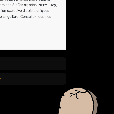
vers des étoffes signées
,
Pierre Frey
tion exclusive d'objets uniques
e singulière. Consultez tous nos
t