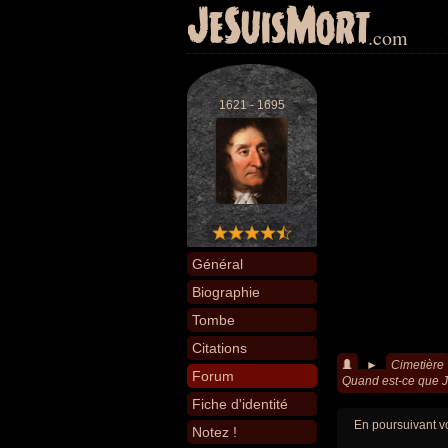
JeSuisMort
.com
1621 - 1695
Général
Biographie
Tombe
Citations
►
Cimetière
Forum
Quand est-ce que J
Fiche d'identité
En poursuivant vo
Notez !