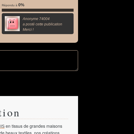
0%
Répondu à
Anonyme 74004
a posté cette publication
Merci !
tion
en tissus de grandes maisons
IS
de beaux textiles, nos créations