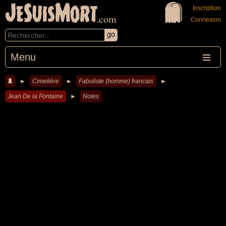
JeSuisMort
Inscription
.com
Connexion
Menu
►
Cimetière
►
Fabuliste (homme) francais
►
Jean De la Fontaine
►
Notes