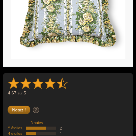
4.67
5
sur
?
3 notes
5 étoiles
2
4 étoiles
1