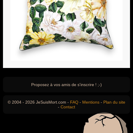
Proposez à vos amis de s'inscrire ! ;-)
© 2004 - 2026 JeSuisMort.com -
FAQ
-
Mentions
-
Plan du site
-
Contact