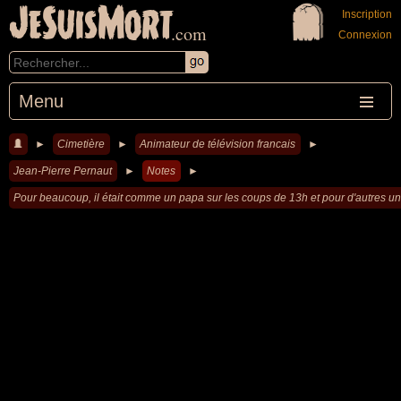
JeSuisMort
Inscription
.com
Connexion
Menu
►
Cimetière
►
Animateur de télévision francais
►
Jean-Pierre Pernaut
►
Notes
►
Pour beaucoup, il était comme un papa sur les coups de 13h et pour d'autres u