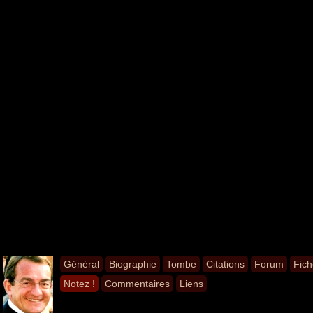
Général
Biographie
Tombe
Citations
Forum
Fich
Notez !
Commentaires
Liens