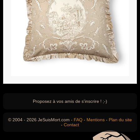
Proposez à vos amis de s'inscrire ! ;-)
© 2004 - 2026 JeSuisMort.com -
FAQ
-
Mentions
-
Plan du site
-
Contact