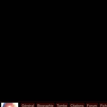
Général
Biographie
Tombe
Citations
Forum
Fich