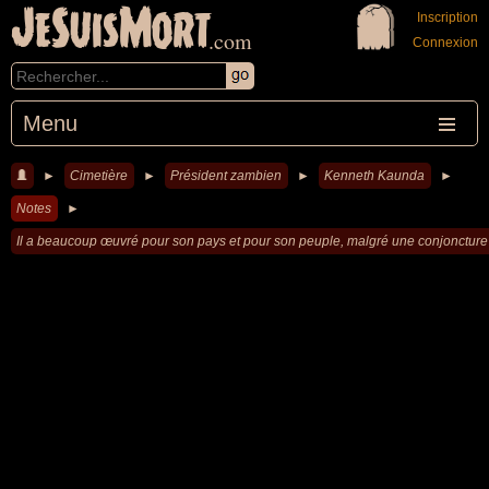
JeSuisMort
Inscription
.com
Connexion
Menu
►
Cimetière
►
Président zambien
►
Kenneth Kaunda
►
Notes
►
Il a beaucoup œuvré pour son pays et pour son peuple, malgré une conjoncture afr