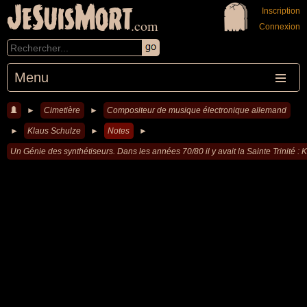
JeSuisMort
Inscription
.com
Connexion
Menu
►
Cimetière
►
Compositeur de musique électronique allemand
►
Klaus Schulze
►
Notes
►
Un Génie des synthétiseurs. Dans les années 70/80 il y avait la Sainte Trinité :