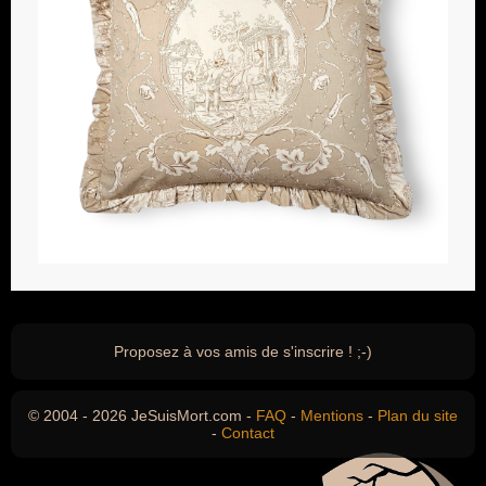
Proposez à vos amis de s'inscrire ! ;-)
© 2004 - 2026 JeSuisMort.com -
FAQ
-
Mentions
-
Plan du site
-
Contact