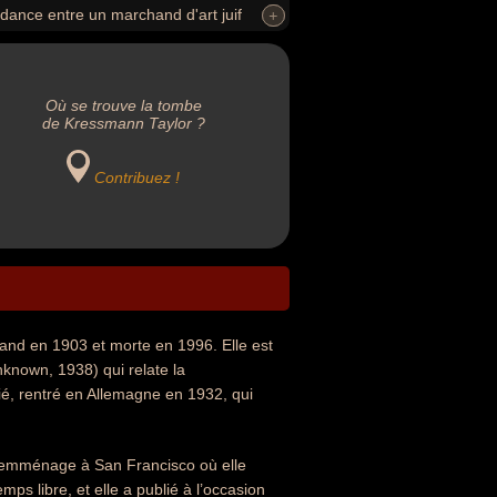
dance entre un marchand d'art juif
+
+
Allemagne en 1932, qui adhère
Où se trouve la tombe
de Kressmann Taylor ?
Contribuez !
and en 1903 et morte en 1996. Elle est
known, 1938) qui relate la
ié, rentré en Allemagne en 1932, qui
le emménage à San Francisco où elle
ps libre, et elle a publié à l’occasion