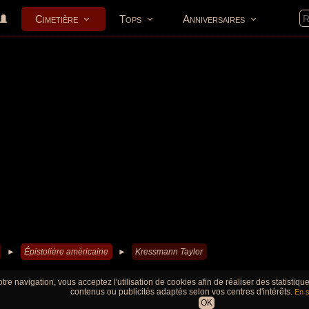
Cimetière
Tops
Anniversaires
►
Épistolière américaine
►
Kressmann Taylor
tre navigation, vous acceptez l'utilisation de cookies afin de réaliser des statistiq
contenus ou publicités adaptés selon vos centres d'intérêts.
En s
OK