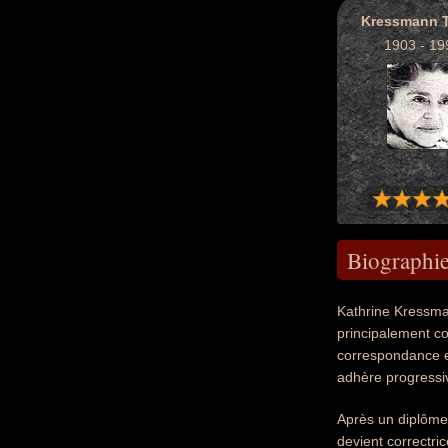
Kressmann T
1903 - 19
Biographi
Kathrine Kressman
principalement co
correspondance en
adhère progressiv
Après un diplôme 
devient correctric