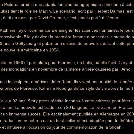
 Pictures produit une adaptation cinématographique d’Inconnu à cette 
ukas tient le rôle de Martin. Le scénario, écrit par Herbert Dalmas, es
, écrit en russe par David Greener, n’est jamais porté à l'écran.
 Kathrine Taylor commence à enseigner les sciences humaines, le journali
nnsylvanie. Elle y devient la première femme à posséder le statut de p
19 ans à Gettysburg et publie une dizaine de nouvelles durant cette péri
ure nouvelle américaine en 1954.
aite en 1966 et part alors pour Florence, en Italie, où elle écrit Diary o
ré des inondations en novembre de la même année causées par l’Arno.
use le sculpteur américain John Rood. Ils vivent une moitié de l’année 
ea près de Florence. Kathrine Rood garde ce style de vie après la mor
’elle a 92 ans, Story press réédite Inconnu à cette adresse pour fêter l
ation. La nouvelle est traduite en 20 langues. Le livre sort en Franc
st un immense succès. Elle est finalement publiée en Allemagne en 20
a traduction en hébreu est un best-seller et est adaptée pour le théâtre
ée et diffusée à l’occasion du jour de commémoration de la Shoah.