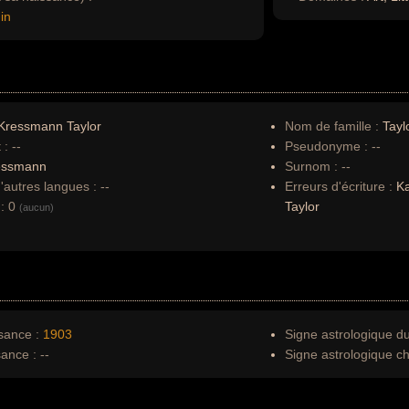
in
Kressmann Taylor
Nom de famille :
Tayl
 :
--
Pseudonyme :
--
essmann
Surnom :
--
autres langues :
--
Erreurs d'écriture :
Ka
:
0
Taylor
(aucun)
sance :
1903
Signe astrologique d
sance :
--
Signe astrologique ch