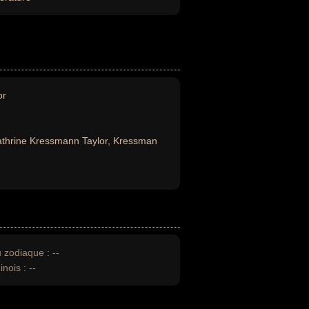
or
thrine Kressmann Taylor, Kressman
u zodiaque :
--
inois :
--