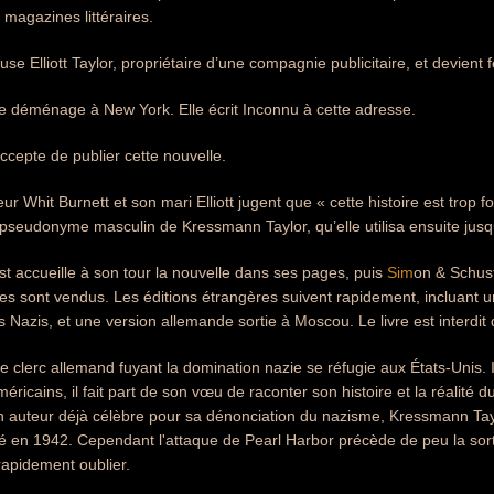
 magazines littéraires.
se Elliott Taylor, propriétaire d’une compagnie publicitaire, et devient 
le déménage à New York. Elle écrit Inconnu à cette adresse.
cepte de publier cette nouvelle.
ur Whit Burnett et son mari Elliott jugent que « cette histoire est trop 
 pseudonyme masculin de Kressmann Taylor, qu’elle utilisa ensuite jusqu’
t accueille à son tour la nouvelle dans ses pages, puis
Sim
on & Schust
s sont vendus. Les éditions étrangères suivent rapidement, incluant un
s Nazis, et une version allemande sortie à Moscou. Le livre est interdit
ne clerc allemand fuyant la domination nazie se réfugie aux États-Unis. 
ricains, il fait part de son vœu de raconter son histoire et la réalité d
n auteur déjà célèbre pour sa dénonciation du nazisme, Kressmann Tay
ié en 1942. Cependant l'attaque de Pearl Harbor précède de peu la sorti
 rapidement oublier.