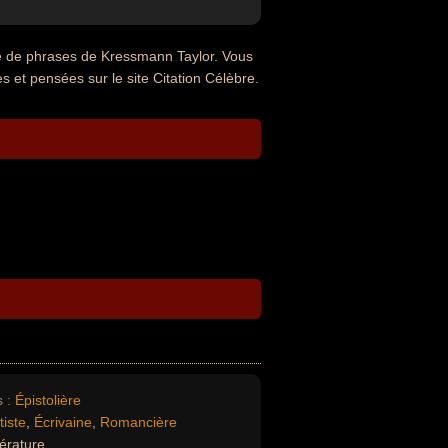
ue de phrases de Kressmann Taylor. Vous
s et pensées sur le site Citation Célèbre.
 :
Épistolière
tiste
,
Écrivaine
,
Romancière
térature