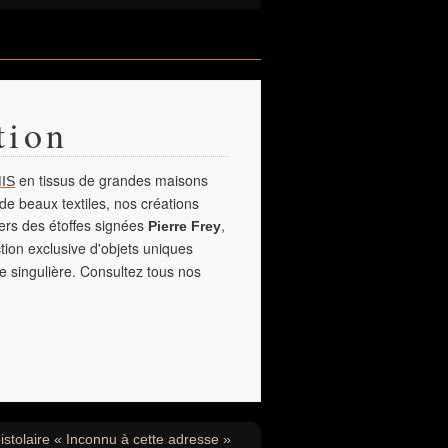
tion
en tissus de grandes maisons
IS
de beaux textiles, nos créations
vers des étoffes signées
,
Pierre Frey
tion exclusive d'objets uniques
e singulière. Consultez tous nos
stolaire « Inconnu à cette adresse »