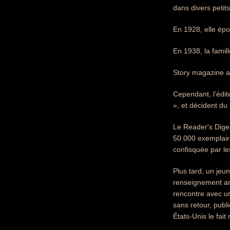
dans divers petits
En 1928, elle épou
En 1938, la famil
Story magazine ac
Cependant, l’édite
», et décident du
Le Reader's Diges
50 000 exemplaire
confisquée par le
Plus tard, un jeu
renseignement amé
rencontre avec u
sans retour, publ
États-Unis le fait