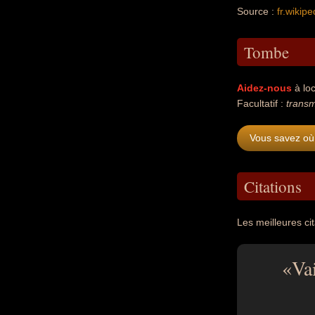
Source :
fr.wikipe
Tombe
Aidez-nous
à loc
Facultatif :
transm
Vous savez où
Citations
Les meilleures ci
Va