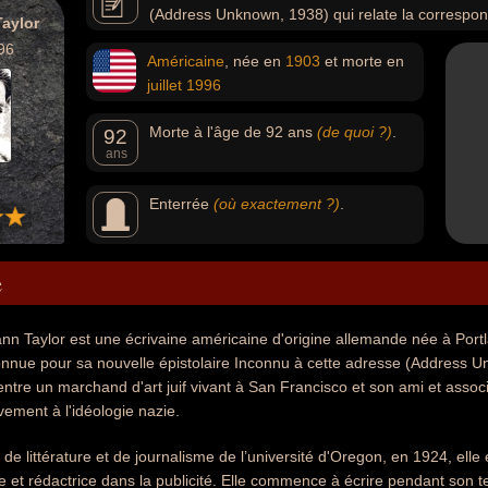
(Address Unknown, 1938) qui relate la correspon
aylor
vivant à San Francisco et son ami et associé, rentré en 
96
Américaine
, née en
1903
et morte en
progressivement à l'idéologie nazie.
juillet
1996
Morte à l'âge de 92 ans
(de quoi ?)
.
92
ans
Enterrée
(où exactement ?)
.
e
n Taylor est une écrivaine américaine d'origine allemande née à Portl
nnue pour sa nouvelle épistolaire Inconnu à cette adresse (Address Un
tre un marchand d'art juif vivant à San Francisco et son ami et assoc
ement à l'idéologie nazie.
de littérature et de journalisme de l’université d'Oregon, en 1924, el
e et rédactrice dans la publicité. Elle commence à écrire pendant son tem