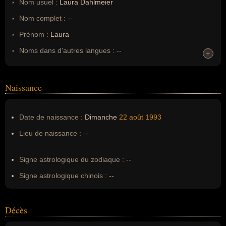
Nom usuel :
Laura Dahlmeier
Nom complet :
--
Prénom :
Laura
Noms dans d'autres langues :
--
+
+
Homonymes :
0
(aucun)
Naissance
Nom de famille :
Dahlmeier
Pseudonyme :
--
Date de naissance :
Dimanche
22 août
1993
Surnom :
--
Lieu de naissance :
--
Erreurs d'écriture :
--
Signe astrologique du zodiaque :
--
Signe astrologique chinois :
--
Décès