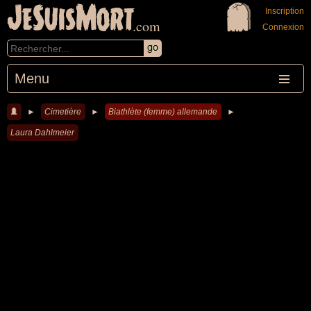
JeSuisMort
Inscription
.com
Connexion
Menu
►
Cimetière
►
Biathlète (femme) allemande
►
Laura Dahlmeier