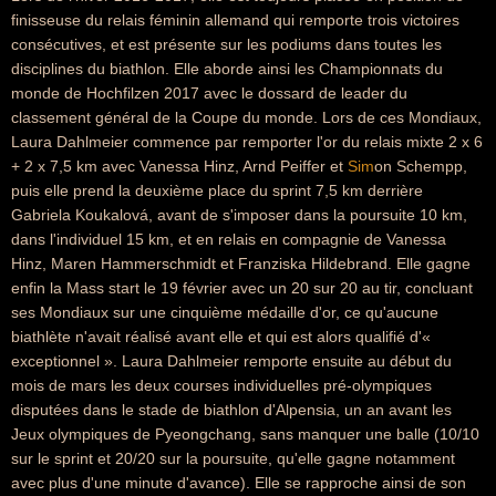
finisseuse du relais féminin allemand qui remporte trois victoires
consécutives, et est présente sur les podiums dans toutes les
disciplines du biathlon. Elle aborde ainsi les Championnats du
monde de Hochfilzen 2017 avec le dossard de leader du
classement général de la Coupe du monde. Lors de ces Mondiaux,
Laura Dahlmeier commence par remporter l'or du relais mixte 2 x 6
+ 2 x 7,5 km avec Vanessa Hinz, Arnd Peiffer et
Sim
on Schempp,
puis elle prend la deuxième place du sprint 7,5 km derrière
Gabriela Koukalová, avant de s'imposer dans la poursuite 10 km,
dans l'individuel 15 km, et en relais en compagnie de Vanessa
Hinz, Maren Hammerschmidt et Franziska Hildebrand. Elle gagne
enfin la Mass start le 19 février avec un 20 sur 20 au tir, concluant
ses Mondiaux sur une cinquième médaille d'or, ce qu'aucune
biathlète n'avait réalisé avant elle et qui est alors qualifié d'«
exceptionnel ». Laura Dahlmeier remporte ensuite au début du
mois de mars les deux courses individuelles pré-olympiques
disputées dans le stade de biathlon d'Alpensia, un an avant les
Jeux olympiques de Pyeongchang, sans manquer une balle (10/10
sur le sprint et 20/20 sur la poursuite, qu'elle gagne notamment
avec plus d'une minute d'avance). Elle se rapproche ainsi de son