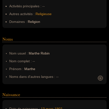
Activités principales :
--
Autres activités :
Religieuse
Domaines :
Religion
Noms
Nom usuel :
Marthe Robin
Nom complet :
--
Prénom :
Marthe
Noms dans d'autres langues :
--
+
+
Homonymes :
0
(aucun)
Naissance
Nom de famille :
Robin
Pseudonyme :
--
Date de naissance :
13 mars
1902