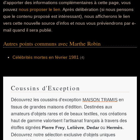
d'apporter des informations complémentaires à cette page, vous
pouvez
nous proposer le lien
. Après délibération (si nous pensons
que le contenu proposé est intéressant), nous afficherons le lien
vers cette nouvelle source d'infos et nous vous préviendrons par e-
mail quand il sera publié.
Autres points communs avec Marthe Robin
Célébrités mortes en février 1981
(4)
Coussins d'Exception
Découvrez les coussins d'exception
en
MAISON TRAMIS
tissus de grandes maisons d'édition. Destinées aux
amateurs d'objets rares et de beaux textiles, nos créations
haut de gamme valorisent l'artisanat français à travers des
étoffes signées
,
,
ou
.
Pierre Frey
Lelièvre
Dedar
Hermès
Découvrez notre sélection exclusive d'objets uniques