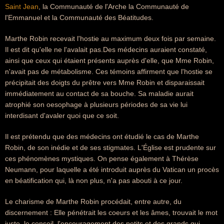
Saint Jean
, la Communauté de l'Arche la Communauté de
l'Emmanuel et la Communauté des Béatitudes.
Marthe Robin recevait l'hostie au maximum deux fois par semaine.
Il est dit qu'elle ne l'avalait pas.Des médecins auraient constaté,
ainsi que ceux qui étaient présents auprès d'elle, que Mme Robin,
n'avait pas de métabolisme. Ces témoins affirment que l'hostie se
précipitait des doigts du prêtre vers Mme Robin et disparaissait
immédiatement au contact de sa bouche. Sa maladie aurait
atrophié son oesophage à plusieurs périodes de sa vie lui
interdisant d'avaler quoi que ce soit.
Il est prétendu que des médecins ont étudié le cas de Marthe
Robin, de son inédie et de ses stigmates. L'Église est prudente sur
ces phénomènes mystiques. On pense également à Thérèse
Neumann, pour laquelle a été introduit auprès du Vatican un procès
en béatification qui, là non plus, n'a pas abouti à ce jour.
Le charisme de Marthe Robin procédait, entre autre, du
discernement : Elle pénétrait les coeurs et les âmes, trouvait le mot
juste, le conseil, l'encouragement des petits et des grands qui