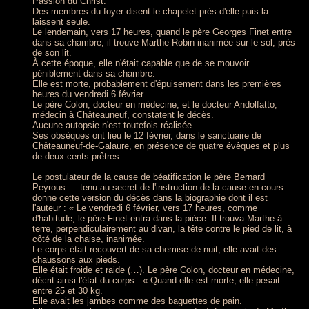
Passion du Christ.
Des membres du foyer disent le chapelet près d'elle puis la
laissent seule.
Le lendemain, vers 17 heures, quand le père Georges Finet entre
dans sa chambre, il trouve Marthe Robin inanimée sur le sol, près
de son lit.
À cette époque, elle n'était capable que de se mouvoir
péniblement dans sa chambre.
Elle est morte, probablement d'épuisement dans les premières
heures du vendredi 6 février.
Le père Colon, docteur en médecine, et le docteur Andolfatto,
médecin à Châteauneuf, constatent le décès.
Aucune autopsie n'est toutefois réalisée.
Ses obsèques ont lieu le 12 février, dans le sanctuaire de
Châteauneuf-de-Galaure, en présence de quatre évêques et plus
de deux cents prêtres.
Le postulateur de la cause de béatification le père Bernard
Peyrous — tenu au secret de l'instruction de la cause en cours —
donne cette version du décès dans la biographie dont il est
l'auteur : « Le vendredi 6 février, vers 17 heures, comme
d'habitude, le père Finet entra dans la pièce. Il trouva Marthe à
terre, perpendiculairement au divan, la tête contre le pied de lit, à
côté de la chaise, inanimée.
Le corps était recouvert de sa chemise de nuit, elle avait des
chaussons aux pieds.
Elle était froide et raide (…). Le père Colon, docteur en médecine,
décrit ainsi l'état du corps : « Quand elle est morte, elle pesait
entre 25 et 30 kg.
Elle avait les jambes comme des baguettes de pain.