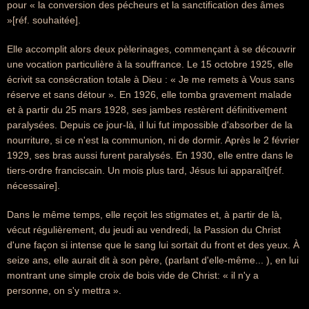
pour « la conversion des pécheurs et la sanctification des âmes
»[réf. souhaitée].
Elle accomplit alors deux pèlerinages, commençant à se découvrir
une vocation particulière à la souffrance. Le 15 octobre 1925, elle
écrivit sa consécration totale à Dieu : « Je me remets à Vous sans
réserve et sans détour ». En 1926, elle tomba gravement malade
et à partir du 25 mars 1928, ses jambes restèrent définitivement
paralysées. Depuis ce jour-là, il lui fut impossible d'absorber de la
nourriture, si ce n'est la communion, ni de dormir. Après le 2 février
1929, ses bras aussi furent paralysés. En 1930, elle entre dans le
tiers-ordre franciscain. Un mois plus tard, Jésus lui apparaît[réf.
nécessaire].
Dans le même temps, elle reçoit les stigmates et, à partir de là,
vécut régulièrement, du jeudi au vendredi, la Passion du Christ
d'une façon si intense que le sang lui sortait du front et des yeux. À
seize ans, elle aurait dit à son père, (parlant d'elle-même... ), en lui
montrant une simple croix de bois vide de Christ: « il n'y a
personne, on s'y mettra ».