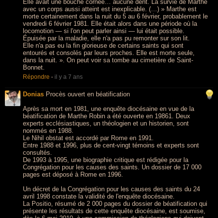
Elle avait une bouche cornée… aucune dent. La survie de Marthe
avec un corps aussi atteint est inexplicable. (…) » Marthe est
morte certainement dans la nuit du 5 au 6 février, probablement le
vendredi 6 février 1981. Elle était alors dans une période où la
locomotion — si l'on peut parler ainsi — lui était possible.
Épuisée par la maladie, elle n'a pas pu remonter sur son lit.
Elle n'a pas eu la fin glorieuse de certains saints qui sont
entourés et consolés par leurs proches. Elle est morte seule,
dans la nuit. ». On peut voir sa tombe au cimetière de Saint-
Bonnet.
Répondre
-
il y a 7 ans
Donias
Procès ouvert en béatification
Après sa mort en 1981, une enquête diocésaine en vue de la
béatification de Marthe Robin a été ouverte en 19861. Deux
experts ecclésiastiques, un théologien et un historien, sont
nommés en 1988.
Le Nihil obstat est accordé par Rome en 1991.
Entre 1988 et 1996, plus de cent-vingt témoins et experts sont
consultés.
De 1993 à 1995, une biographie critique est rédigée pour la
Congrégation pour les causes des saints. Un dossier de 17 000
pages est déposé à Rome en 1996.
Un décret de la Congrégation pour les causes des saints du 24
avril 1998 constate la validité de l'enquête diocésaine.
La Positio, résumé de 2 000 pages du dossier de béatification qui
présente les résultats de cette enquête diocésaine, est soumise,