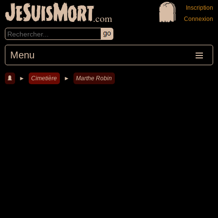
JeSuisMort
Inscription
.com
Connexion
Menu
►
Cimetière
►
Marthe Robin