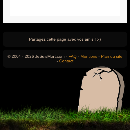
Partagez cette page avec vos amis ! ;-)
© 2004 - 2026 JeSuisMort.com -
FAQ
-
Mentions
-
Plan du site
-
Contact