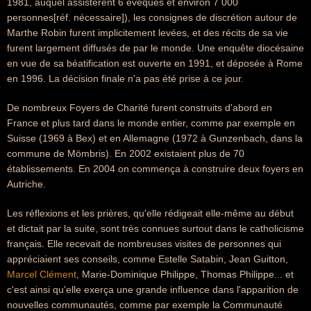
1981, auquel assistèrent 6 évêques et environ 7 000
personnes[réf. nécessaire]), les consignes de discrétion autour de
Marthe Robin furent implicitement levées, et des récits de sa vie
furent largement diffusés de par le monde. Une enquête diocésaine
en vue de sa béatification est ouverte en 1991, et déposée à Rome
en 1996. La décision finale n'a pas été prise à ce jour.
De nombreux Foyers de Charité furent construits d'abord en
France et plus tard dans le monde entier, comme par exemple en
Suisse (1969 à Bex) et en Allemagne (1972 à Gunzenbach, dans la
commune de Mömbris). En 2002 existaient plus de 70
établissements. En 2004 on commença à construire deux foyers en
Autriche.
Les réflexions et les prières, qu'elle rédigeait elle-même au début
et dictait par la suite, sont très connues surtout dans le catholicisme
français. Elle recevait de nombreuses visites de personnes qui
appréciaient ses conseils, comme Estelle Satabin, Jean Guitton,
Marcel Clément
, Marie-Dominique Philippe, Thomas Philippe... et
c'est ainsi qu'elle exerça une grande influence dans l'apparition de
nouvelles communautés, comme par exemple la Communauté