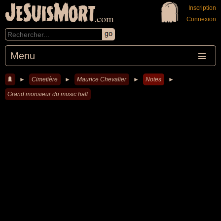
JeSuisMort
Inscription
.com
Connexion
Menu
►
Cimetière
►
Maurice Chevalier
►
Notes
►
Grand monsieur du music hall