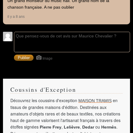
Un grand monsieur du music hall. Un grand nom de la
chanson française. A ne pas oublier
il y a 8 ans
Image
Coussins d'Exception
Découvrez les coussins d'exception
en
MAISON TRAMIS
tissus de grandes maisons d'édition. Destinées aux
amateurs d'objets rares et de beaux textiles, nos créations
haut de gamme valorisent l'artisanat français à travers des
étoffes signées
,
,
ou
.
Pierre Frey
Lelièvre
Dedar
Hermès