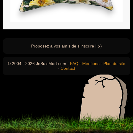
Proposez à vos amis de s'inscrire ! ;-)
© 2004 - 2026 JeSuisMort.com -
FAQ
-
Mentions
-
Plan du site
-
Contact