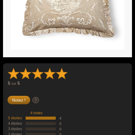
5
5
sur
?
4 notes
5 étoiles
4
4 étoiles
0
3 étoiles
0
2 étoiles
0