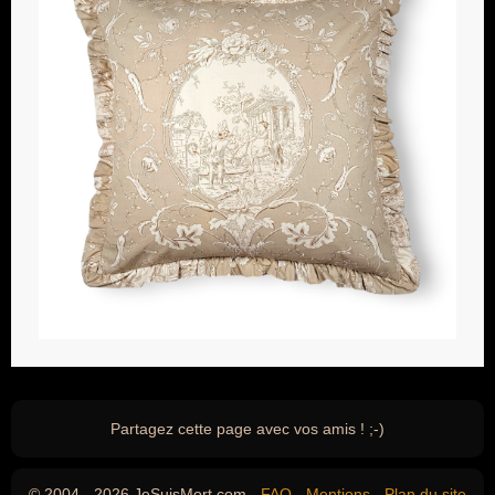
Partagez cette page avec vos amis ! ;-)
© 2004 - 2026 JeSuisMort.com -
FAQ
-
Mentions
-
Plan du site