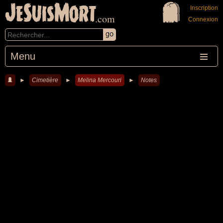
JeSuisMort
Inscription
.com
Connexion
Menu
►
Cimetière
►
Melina Mercouri
►
Notes