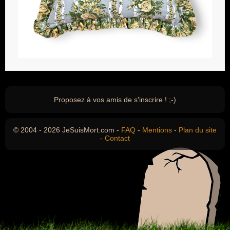
Proposez à vos amis de s'inscrire ! ;-)
© 2004 - 2026 JeSuisMort.com -
FAQ
-
Mentions
-
Plan du site
-
Contact