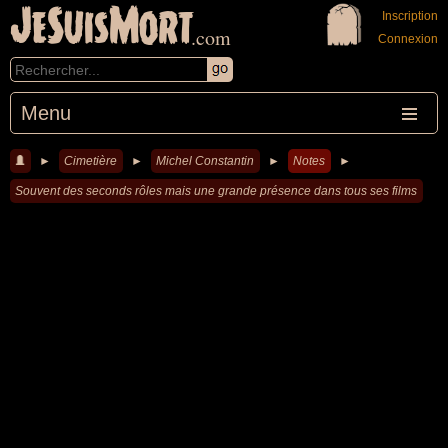
JeSuisMort
Inscription
.com
Connexion
Menu
►
Cimetière
►
Michel Constantin
►
Notes
►
Souvent des seconds rôles mais une grande présence dans tous ses films