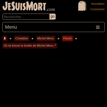
JeSuisMort
Inscription
.com
Connexion
Menu
►
Cimetière
►
Michel Menu
►
Forum
►
Où se trouve la tombe de Michel Menu ?