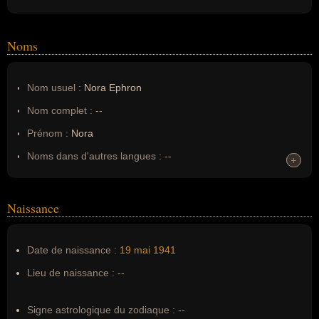
Noms
Nom usuel :
Nora Ephron
Nom complet :
--
Prénom :
Nora
Noms dans d'autres langues :
--
+
+
Homonymes :
0
(aucun)
Naissance
Nom de famille :
Ephron
Pseudonyme :
--
Date de naissance :
19 mai
1941
Surnom :
--
Lieu de naissance :
--
Erreurs d'écriture :
--
Signe astrologique du zodiaque :
--