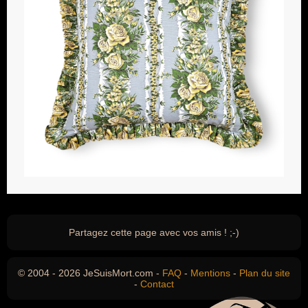
Partagez cette page avec vos amis ! ;-)
© 2004 - 2026 JeSuisMort.com -
FAQ
-
Mentions
-
Plan du site
-
Contact