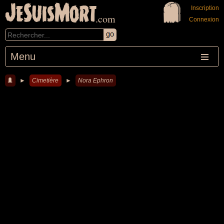
JeSuisMort
Inscription
.com
Connexion
Menu
►
Cimetière
►
Nora Ephron