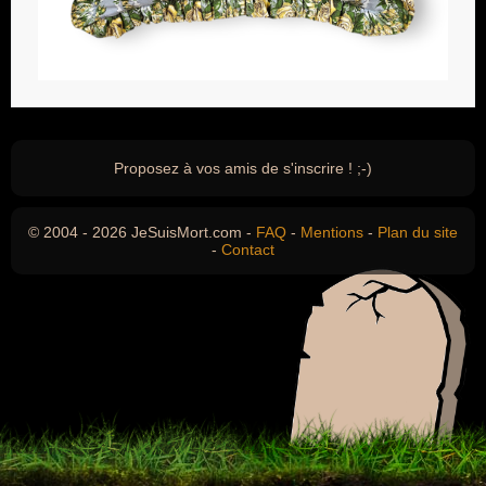
Proposez à vos amis de s'inscrire ! ;-)
© 2004 - 2026 JeSuisMort.com -
FAQ
-
Mentions
-
Plan du site
-
Contact