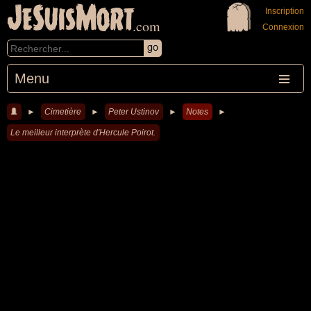
JeSuisMort
Inscription
.com
Connexion
Menu
►
Cimetière
►
Peter Ustinov
►
Notes
►
Le meilleur interprète d'Hercule Poirot.