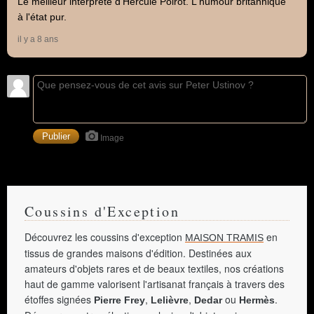
Le meilleur interprète d'Hercule Poirot. L'humour britannique
à l'état pur.
il y a 8 ans
Image
Coussins d'Exception
Découvrez les coussins d'exception
en
MAISON TRAMIS
tissus de grandes maisons d'édition. Destinées aux
amateurs d'objets rares et de beaux textiles, nos créations
haut de gamme valorisent l'artisanat français à travers des
étoffes signées
,
,
ou
.
Pierre Frey
Lelièvre
Dedar
Hermès