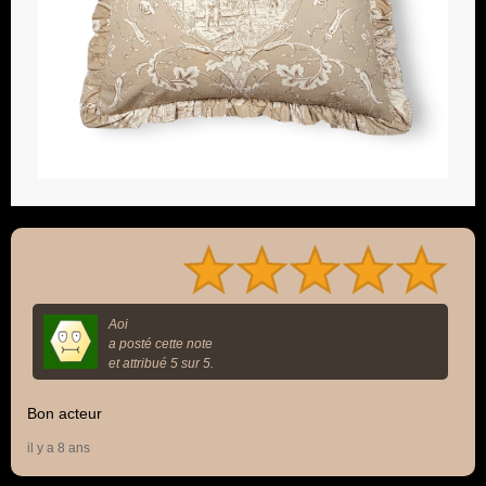
Aoi
a posté cette note
et attribué 5 sur 5.
Bon acteur
il y a 8 ans