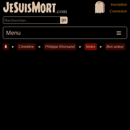
JeSuisMort
Inscription
.com
Connexion
Menu
►
Cimetière
►
Philippe Khorsand
►
Notes
►
Bon acteur