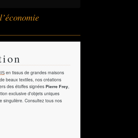
 l’économie
tion
en tissus de grandes maisons
IS
de beaux textiles, nos créations
vers des étoffes signées
,
Pierre Frey
tion exclusive d'objets uniques
e singulière. Consultez tous nos