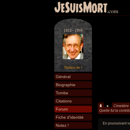
JeSuisMort
.com
1921 - 1998
Notez-le !
Général
Biographie
Tombe
Citations
►
Cimetière
Forum
Quelle fut la contr
Fiche d'identité
En poursuivant vo
Notez !