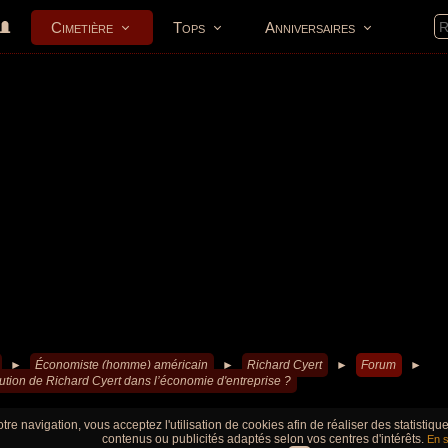
Cimetière
Tops
Anniversaires
►
Économiste (homme) américain
►
Richard Cyert
►
Forum
►
ibution de Richard Cyert dans l’économie d'entreprise ?
tre navigation, vous acceptez l'utilisation de cookies afin de réaliser des statistiq
contenus ou publicités adaptés selon vos centres d'intérêts.
En s