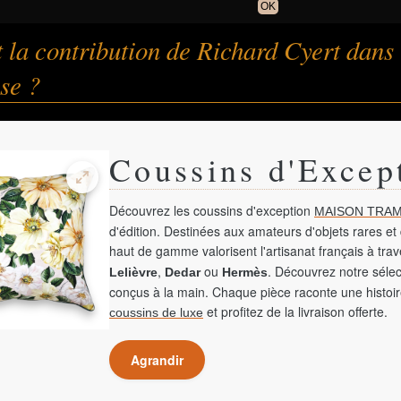
OK
t la contribution de Richard Cyert dans
ise ?
Coussins d'Excep
Découvrez les coussins d'exception
MAISON TRAM
d'édition. Destinées aux amateurs d'objets rares et 
haut de gamme valorisent l'artisanat français à tra
,
ou
. Découvrez notre sélec
Lelièvre
Dedar
Hermès
conçus à la main. Chaque pièce raconte une histoir
et profitez de la livraison offerte.
coussins de luxe
Agrandir