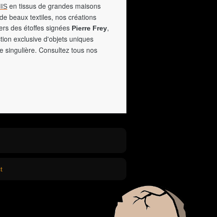
en tissus de grandes maisons
IS
de beaux textiles, nos créations
vers des étoffes signées
,
Pierre Frey
tion exclusive d'objets uniques
e singulière. Consultez tous nos
t