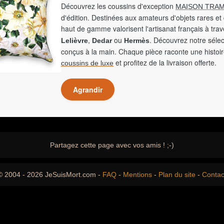
Découvrez les coussins d'exception
MAISON TRAM
d'édition. Destinées aux amateurs d'objets rares et 
haut de gamme valorisent l'artisanat français à tra
,
ou
. Découvrez notre sélec
Lelièvre
Dedar
Hermès
conçus à la main. Chaque pièce raconte une histoir
et profitez de la livraison offerte.
coussins de luxe
Agrandir
Partagez cette page avec vos amis ! ;-)
© 2004 - 2026 JeSuisMort.com -
FAQ
-
Mentions
-
Plan du site
-
Contac