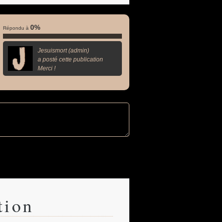
0%
Répondu à
Jesuismort (admin)
a posté cette publication
Merci !
tion