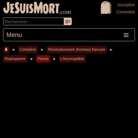
JeSuisMort
Inscription
.com
Connexion
Menu
►
Cimetière
►
Révolutionnaire (homme) francais
►
Robespierre
►
Forum
►
L'Incorruptible