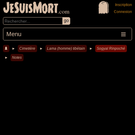
JeSuisMort
Inscription
.com
Connexion
Menu
►
Cimetière
►
Lama (homme) tibétain
►
Sogyal Rinpoché
►
Notes