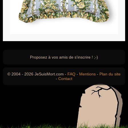
Proposez à vos amis de s'inscrire ! ;-)
© 2004 - 2026 JeSuisMort.com -
FAQ
-
Mentions
-
Plan du site
-
Contact