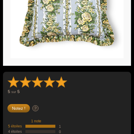
5
5
sur
?
1 note
5 étoiles
1
4 étoiles
0