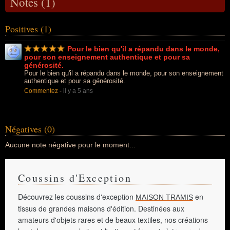
Notes (1)
Positives (1)
Pour le bien qu'il a répandu dans le monde,
pour son enseignement authentique et pour sa
générosité.
Pour le bien qu'il a répandu dans le monde, pour son enseignement
authentique et pour sa générosité.
Commentez
-
il y a 5 ans
Négatives (0)
Aucune note négative pour le moment...
Coussins d'Exception
Découvrez les coussins d'exception
en
MAISON TRAMIS
tissus de grandes maisons d'édition. Destinées aux
amateurs d'objets rares et de beaux textiles, nos créations