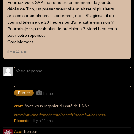
Pourriez-vous SVP me remettre en mémoire, le jour du
décès de Tino, un présentateur télé avait réuni plusieurs
artistes sur un plateau : Lenorman, etc... S' agissait-il du
Journal télévisé de 20 heures ou d'une autre émission ?
Pourrais-je svp avoir plus de précisions ? Merci beaucoup
pour votre réponse.
Cordialement.
il y a 11 ans
Image
crom
Avez-vous regarder du côté de l'INA :
http://www.ina.fr/recherche/search?search=tino+rossi
Répondre
-
il y a 11 ans
Azor
Bonjour