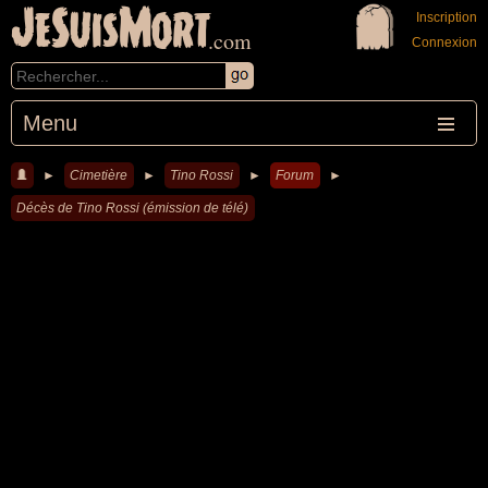
JeSuisMort
Inscription
.com
Connexion
Menu
►
Cimetière
►
Tino Rossi
►
Forum
►
Décès de Tino Rossi (émission de télé)