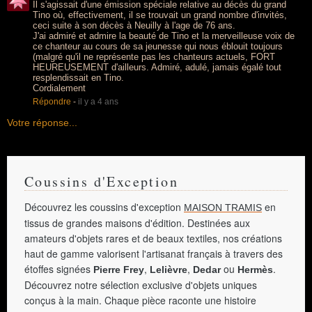
Il s'agissait d'une émission spéciale relative au décès du grand
Tino où, effectivement, il se trouvait un grand nombre d'invités,
ceci suite à son décès à Neuilly à l'age de 76 ans.
J'ai admiré et admire la beauté de Tino et la merveilleuse voix de
ce chanteur au cours de sa jeunesse qui nous éblouit toujours
(malgré qu'il ne représente pas les chanteurs actuels, FORT
HEUREUSEMENT d'ailleurs. Admiré, adulé, jamais égalé tout
resplendissait en Tino.
Cordialement
Répondre
-
il y a 4 ans
Votre réponse...
Coussins d'Exception
Découvrez les coussins d'exception
en
MAISON TRAMIS
tissus de grandes maisons d'édition. Destinées aux
amateurs d'objets rares et de beaux textiles, nos créations
haut de gamme valorisent l'artisanat français à travers des
étoffes signées
,
,
ou
.
Pierre Frey
Lelièvre
Dedar
Hermès
Découvrez notre sélection exclusive d'objets uniques
conçus à la main. Chaque pièce raconte une histoire