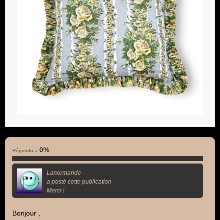
0%
Répondu à
Lanormande
a posté cette publication
Merci !
Bonjour ,