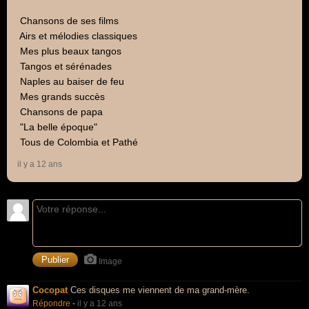
 Chansons de ses films
 Airs et mélodies classiques
 Mes plus beaux tangos
 Tangos et sérénades
 Naples au baiser de feu
 Mes grands succès
 Chansons de papa
 "La belle époque"
 Tous de Colombia et Pathé
il y a 12 ans
Image
Cocopat
Ces disques me viennent de ma grand-mère.
Répondre
-
il y a 12 ans