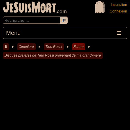
JeSuisMort
Inscription
.com
Connexion
Menu
►
Cimetière
►
Tino Rossi
►
Forum
►
Disques préférés de Tino Rossi provenant de ma grand-mère