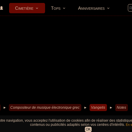
Cimetière
Tops
Anniversaires
►
Compositeur de musique électronique grec
►
Vangelis
►
Notes
tre navigation, vous acceptez l'utilisation de cookies afin de réaliser des statistiq
contenus ou publicités adaptés selon vos centres d'intérêts.
En s
OK