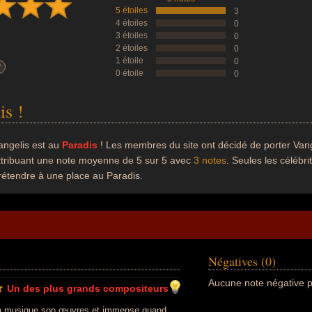
5 étoiles
3
4 étoiles
0
3 étoiles
0
2 étoiles
0
1 étoile
0
?
0 étoile
0
is !
angelis est au
Paradis
! Les membres du site ont décidé de porter Vange
ttribuant une note moyenne de 5 sur 5 avec
3 notes
. Seules les célébr
rétendre à une place au Paradis.
Négatives (0)
Aucune note négative p
Un des plus grands compositeurs
la musique son œuvres et immense quand