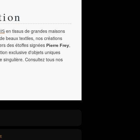
tion
en tissus de grandes maisons
IS
de beaux textiles, nos créations
vers des étoffes signées
,
Pierre Frey
tion exclusive d'objets uniques
e singulière. Consultez tous nos
t