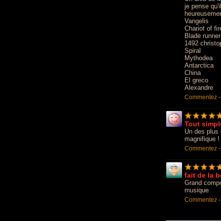
je pense qu'i
heureusemen
Vangelis
Chariot of fir
Blade runner
1492 christ
Spiral
Mythodea
Antarctica
China
El greco
Alexandre
Commentez
Tout simpl
Un des plus 
magnifique !
Commentez
fait de la 
Grand compos
musique
Commentez