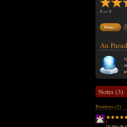
5
5
sur
Au Parad
V
a
p
Notes (3)
Positives (3)
!
Un dieu de 