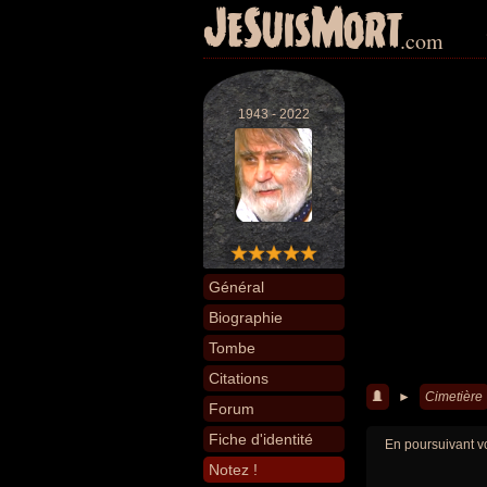
JeSuisMort
.com
1943 - 2022
Général
Biographie
Tombe
Citations
►
Cimetière
Forum
Fiche d'identité
En poursuivant vo
Notez !