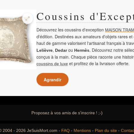
Coussins d'Excep
Découvrez les coussins d'exception
MAISON TRAM
d'édition. Destinées aux amateurs d'objets rares et 
haut de gamme valorisent l'artisanat français à tra
,
ou
. Découvrez notre sélec
Lelièvre
Dedar
Hermès
conçus à la main. Chaque pièce raconte une histoir
et profitez de la livraison offerte.
coussins de luxe
Agrandir
Proposez à vos amis de s'inscrire ! ;-)
© 2004 - 2026 JeSuisMort.com -
FAQ
-
Mentions
-
Plan du site
-
Contac