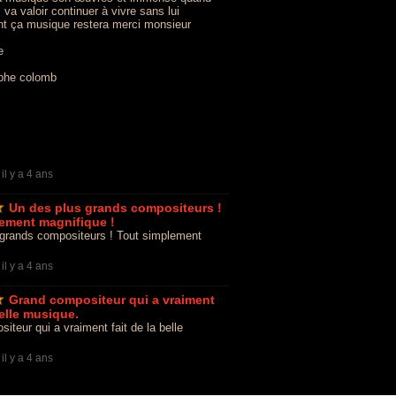
l va valoir continuer à vivre sans lui
t ça musique restera merci monsieur
e
ophe colomb
-
il y a 4 ans
Un des plus grands compositeurs !
ement magnifique !
grands compositeurs ! Tout simplement
-
il y a 4 ans
Grand compositeur qui a vraiment
belle musique.
iteur qui a vraiment fait de la belle
-
il y a 4 ans