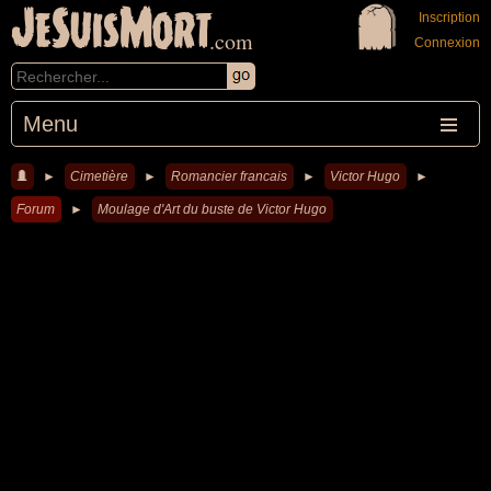
JeSuisMort
Inscription
.com
Connexion
Menu
►
Cimetière
►
Romancier francais
►
Victor Hugo
►
Forum
►
Moulage d'Art du buste de Victor Hugo