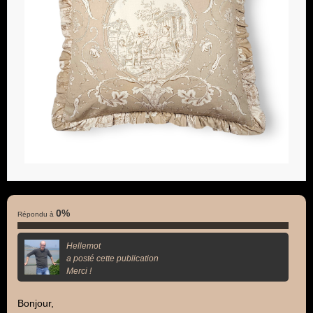
0%
Répondu à
Hellemot
a posté cette publication
Merci !
Bonjour,