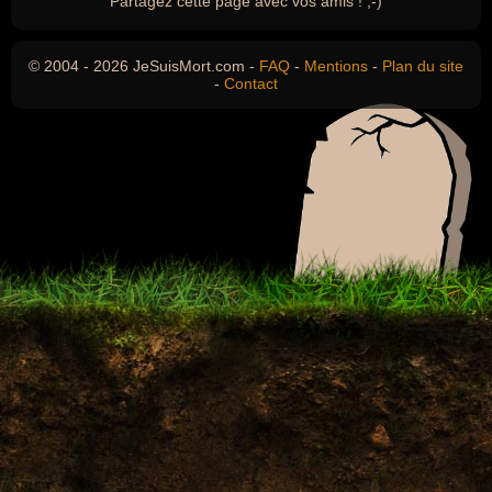
Partagez cette page avec vos amis ! ;-)
© 2004 - 2026 JeSuisMort.com -
FAQ
-
Mentions
-
Plan du site
-
Contact